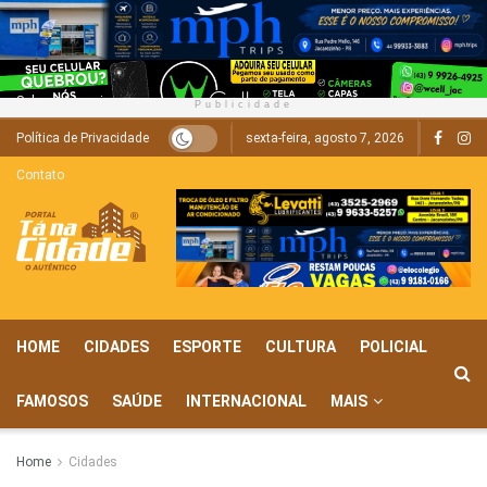
Sobre
Anunciar
Publicidade
Política de Privacidade
sexta-feira, agosto 7, 2026
Contato
HOME
CIDADES
ESPORTE
CULTURA
POLICIAL
FAMOSOS
SAÚDE
INTERNACIONAL
MAIS
Home
Cidades