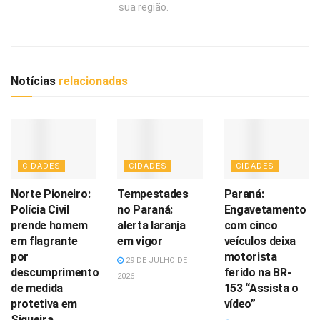
sua região.
Notícias
relacionadas
CIDADES
CIDADES
CIDADES
Norte Pioneiro:
Tempestades
Paraná:
Polícia Civil
no Paraná:
Engavetamento
prende homem
alerta laranja
com cinco
em flagrante
em vigor
veículos deixa
por
motorista
29 DE JULHO DE
descumprimento
ferido na BR-
2026
de medida
153 “Assista o
protetiva em
vídeo”
Siqueira