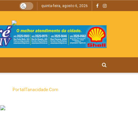
quinta-feira, agosto 6, 2026
PortalTanacidade.Com