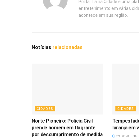
Portal Ta na Cidade é uma pla
entretenimento em várias cid
acontece em sua região.
Notícias
relacionadas
CIDADES
CIDADES
Norte Pioneiro: Polícia Civil
Tempestade
prende homem em flagrante
laranja em 
por descumprimento de medida
29 DE JULHO 