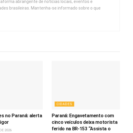
taforma abrangente de notícias locais, eventos e
ades brasileiras. Mantenha-se informado sobre o que
CIDADES
s no Paraná: alerta
Paraná: Engavetamento com
vigor
cinco veículos deixa motorista
ferido na BR-153 “Assista o
DE 2026