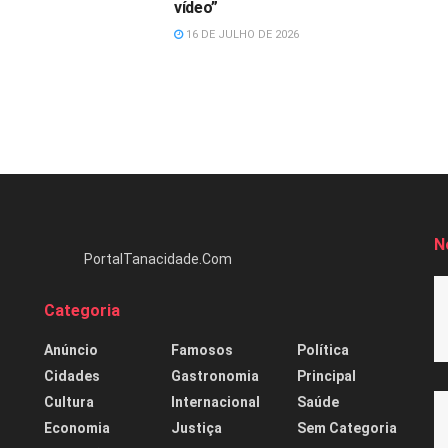
vídeo”
16 DE JULHO DE 2026
N
PortalTanacidade.Com
Categoria
Anúncio
Famosos
Política
Cidades
Gastronomia
Principal
Cultura
Internacional
Saúde
Economia
Justiça
Sem Categoria