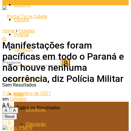
Esporte
Cultura
Home
Cidades
Policial
Manifestações foram
Famosos
pacíficas em todo o Paraná e
Saúde
não houve nenhuma
ocorrência, diz Polícia Militar
Internacional
Sem Resultados
7 de setembro de 2021
Mais
em
Cidades
A
A
Ver Todos os Resultados
Economia
A
A
Reset
0
Educação