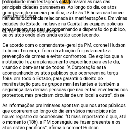
o direito de manifestações que tomaram as ruas das
principais cidades paranaenses. Ao longo do dia, os atos
ocorreram de maneira pacífica, e até às 18 horas não houve
Sem Resultados
nenhuma ocorrência relacionada às manifestações. Em várias
cidades do Estado, inclusive na Capital, as equipes policiais
prosseguem nas ruas acompanhando a dispersão do público,
Ver Todos os Resultados
ou os atos onde eles ainda estão acontecendo.
De acordo com o comandante-geral da PM, coronel Hudson
Leôncio Teixeira, o foco da atuação foi justamente a
prevenção de crimes e evitar confrontos. Ele explica que a
instituição fez um planejamento específico para este dia,
visando o bem-estar de todos. “A Corporação está
acompanhando os atos públicos que ocorrerem na terça-
feira, em todo o Estado, para garantir o direito de
manifestação para os grupos manifestantes e também a
segurança das demais pessoas que não estão envolvidas nos
protestos, mas precisam circular de um local a outro”, disse.
As informações preliminares apontam que nos atos públicos
que ocorreram ao longo do dia em vários municípios não
houve registro de ocorrências. “O mais importante é que, até
o momento (18h), a PM conseguiu se fazer presente e os
atos estão pacíficos”, afirma o coronel Hudson.