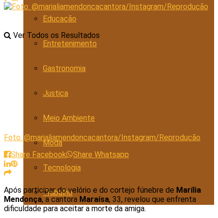
Educação
Ver Todos os Resultados
Entretenimento
Gastronomia
Justiça
Meio Ambiente
Foto: @marialiamendoncacantora/Instagram/Reprodução
Moda
Share Facebook
Share Whatsapp
Tecnologia
Após participar do velório e do cortejo fúnebre de
Marília
Trabalho
Mendonça
, a cantora
Maraísa
, 33, revelou que enfrenta
dificuldade para aceitar a morte da amiga.