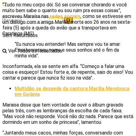
“Tudo no meu corpo dói. Só sei conversar chorando e você
muito bem sabe o quanto eu sou ruim pra essas coisas”,
escreveu Maraísa nas
redes sociais
, como se estivesse em
um diálogo com a amiga Marília, morta aos 26 anos na sexta-
feira (5) após a queda do avião que a transportava em
Caratinga (MG).
Sem Resultados
“Eu nunca vou entender! Mas sempre vou te amar.
E irei honrar seu nome e seus sonhos até o fim da
Ver Todos os Resultados
minha vida”.
Inconformada, ela se sente em alfa. “Começo a falar uma
coisa e esqueço! Estou forte e, de repente, saio do eixo! Vou
cantar e parece que nunca fiz isso na vida”.
Multidão se despede da cantora Marília Mendonça
em Goiânia
Maraisa disse que tem vontade de ouvir o álbum gravado
pelas três, com as lembranças da escolha de cada faixa.
“Mas você não responde. Você não diz nada. Parece que está
dormindo em um sonho de princesa”, lamentou.
“Juntando meus cacos, minhas forças, conversando com