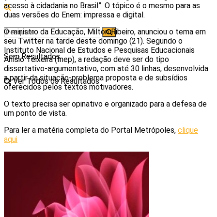
acesso à cidadania no Brasil”. O tópico é o mesmo para as
duas versões do Enem: impressa e digital.
O ministro da Educação, Milton Ribeiro, anunciou o tema em
seu Twitter na tarde deste domingo (21). Segundo o
Instituto Nacional de Estudos e Pesquisas Educacionais
Sem Resultados
Anísio Teixeira (Inep), a redação deve ser do tipo
dissertativo-argumentativo, com até 30 linhas, desenvolvida
a partir da situação-problema proposta e de subsídios
Ver Todos os Resultados
oferecidos pelos textos motivadores.
O texto precisa ser opinativo e organizado para a defesa de
um ponto de vista.
Para ler a matéria completa do Portal Metrópoles,
clique
aqui