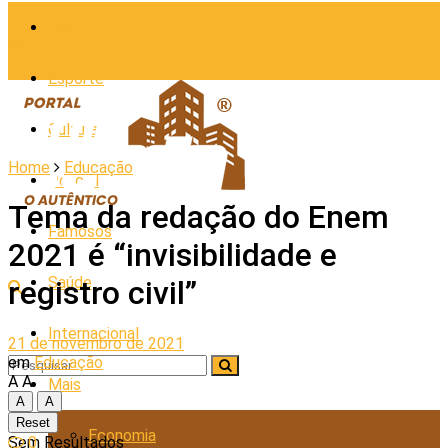
Cidades
Esporte
Cultura
Home
Educação
Policial
Tema da redação do Enem
Famosos
2021 é “invisibilidade e
Saúde
registro civil”
Internacional
21 de novembro de 2021
em
Educação
A
A
Mais
A
A
Reset
Economia
0
Sem Resultados