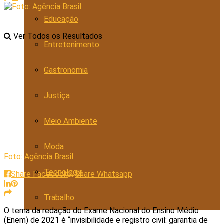
Educação
Ver Todos os Resultados
Entretenimento
Gastronomia
Justiça
Meio Ambiente
Moda
Foto: Agência Brasil
Tecnologia
Share Facebook
Share Whatsapp
Trabalho
O tema da redação do Exame Nacional do Ensino Médio
(Enem) de 2021 é “invisibilidade e registro civil: garantia de