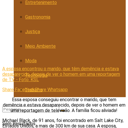
Entretenimento
Gastronomia
Justiça
Meio Ambiente
Moda
A esposa encontrou o marido, que têm demência e estava
desaparecido, depois de ver o homem em uma reportagem
Tecnologia
de TV. - Foto: KSL
Share Facebook
Share Whatsapp
Trabalho
Essa esposa conseguiu encontrar o marido, que tem
demência e estava desaparecido, depois de ver o homem em
uma reportagem de televisão. A família ficou aliviada!
Michael Black, de 91 anos, foi encontrado em Salt Lake City,
Sem Resultados
Estados Unidos, a mais de 300 km de sua casa. A esposa,