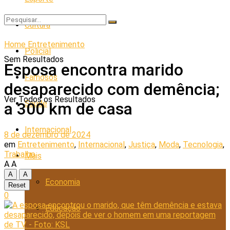
Cultura
Home
Entretenimento
Policial
Sem Resultados
Esposa encontra marido
Famosos
desaparecido com demência;
Ver Todos os Resultados
Saúde
a 300 km de casa
Internacional
8 de dezembro de 2024
em
Entretenimento
,
Internacional
,
Justiça
,
Moda
,
Tecnologia
,
Trabalho
Mais
A
A
A
A
Economia
Reset
0
Educação