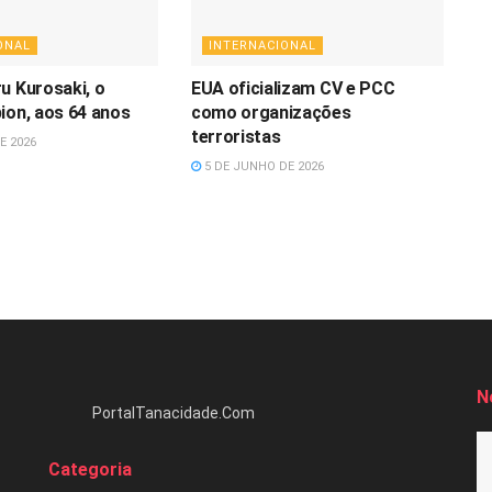
ONAL
INTERNACIONAL
u Kurosaki, o
EUA oficializam CV e PCC
ion, aos 64 anos
como organizações
terroristas
E 2026
5 DE JUNHO DE 2026
N
PortalTanacidade.Com
Categoria