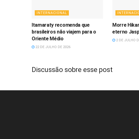
INTERNACIONAL
INTERNACI
Itamaraty recomenda que
Morre Hikar
brasileiros não viajem para o
eterno Jasp
Oriente Médio
2 DE JULHO D
22 DE JULHO DE 2026
Discussão sobre esse post