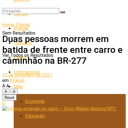
Cultura
Home
Policial
Policial
Sem Resultados
Duas pessoas morrem em
Famosos
batida de frente entre carro e
Ver Todos os Resultados
Saúde
caminhão na BR-277
Internacional
12 de setembro de 2021
em
Policial
A
A
Mais
A
A
Reset
Economia
0
Educação