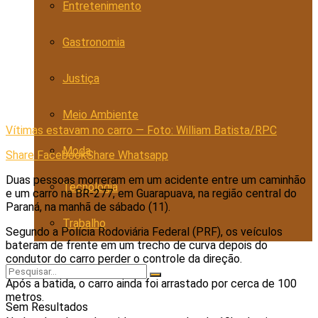
Entretenimento
Gastronomia
Justiça
Meio Ambiente
Vítimas estavam no carro — Foto: William Batista/RPC
Moda
Share Facebook
Share Whatsapp
Duas pessoas morreram em um acidente entre um caminhão
Tecnologia
e um carro na BR-277, em Guarapuava, na região central do
Paraná, na manhã de sábado (11).
Trabalho
Segundo a Polícia Rodoviária Federal (PRF), os veículos
bateram de frente em um trecho de curva depois do
condutor do carro perder o controle da direção.
Após a batida, o carro ainda foi arrastado por cerca de 100
metros.
Sem Resultados