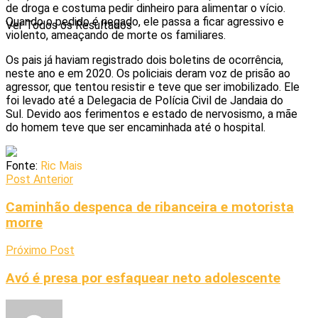
de droga e costuma pedir dinheiro para alimentar o vício.
Quando o pedido é negado, ele passa a ficar agressivo e
Ver Todos os Resultados
violento, ameaçando de morte os familiares.
Os pais já haviam registrado dois boletins de ocorrência,
neste ano e em 2020. Os policiais deram voz de prisão ao
agressor, que tentou resistir e teve que ser imobilizado. Ele
foi levado até a Delegacia de Polícia Civil de Jandaia do
Sul. Devido aos ferimentos e estado de nervosismo, a mãe
do homem teve que ser encaminhada até o hospital.
Fonte:
Ric Mais
Post Anterior
Caminhão despenca de ribanceira e motorista
morre
Próximo Post
Avó é presa por esfaquear neto adolescente