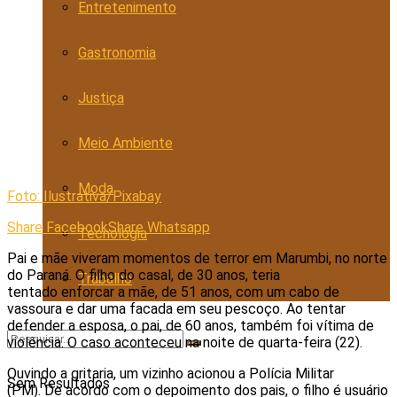
Entretenimento
Gastronomia
Justiça
Meio Ambiente
Moda
Foto: Ilustrativa/Pixabay
Share Facebook
Share Whatsapp
Tecnologia
Pai e mãe viveram momentos de terror em Marumbi, no norte
do Paraná. O filho do casal, de 30 anos, teria
Trabalho
tentado enforcar a mãe, de 51 anos, com um cabo de
vassoura e dar uma facada em seu pescoço. Ao tentar
defender a esposa, o pai, de 60 anos, também foi vítima de
violência. O caso aconteceu na noite de quarta-feira (22).
Ouvindo a gritaria, um vizinho acionou a Polícia Militar
Sem Resultados
(PM). De acordo com o depoimento dos pais, o filho é usuário