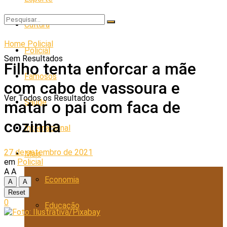
Cultura
Home
Policial
Policial
Sem Resultados
Filho tenta enforcar a mãe
Famosos
com cabo de vassoura e
Ver Todos os Resultados
Saúde
matar o pai com faca de
cozinha
Internacional
27 de setembro de 2021
Mais
em
Policial
A
A
Economia
A
A
Reset
0
Educação