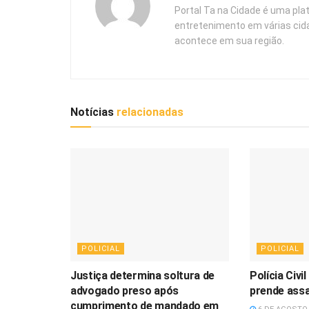
Portal Ta na Cidade é uma pla
entretenimento em várias cid
acontece em sua região.
Notícias
relacionadas
POLICIAL
POLICIAL
Justiça determina soltura de
Polícia Civi
advogado preso após
prende assa
cumprimento de mandado em