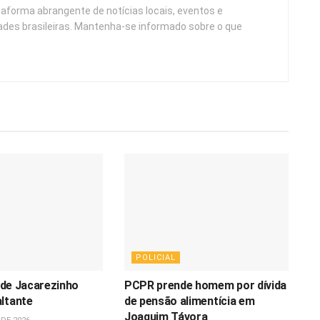
taforma abrangente de notícias locais, eventos e
ades brasileiras. Mantenha-se informado sobre o que
POLICIAL
l de Jacarezinho
PCPR prende homem por dívida
ltante
de pensão alimentícia em
Joaquim Távora