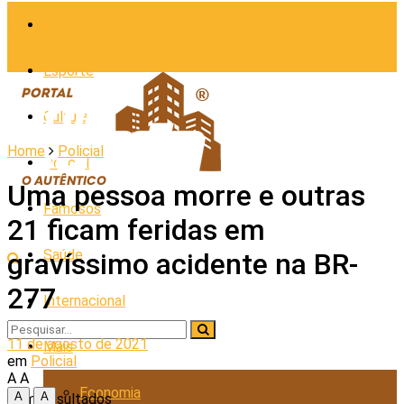
Cidades
Esporte
Cultura
Home
Policial
Policial
Uma pessoa morre e outras
Famosos
21 ficam feridas em
Saúde
gravíssimo acidente na BR-
277
Internacional
11 de agosto de 2021
Mais
em
Policial
A
A
Economia
A
A
Sem Resultados