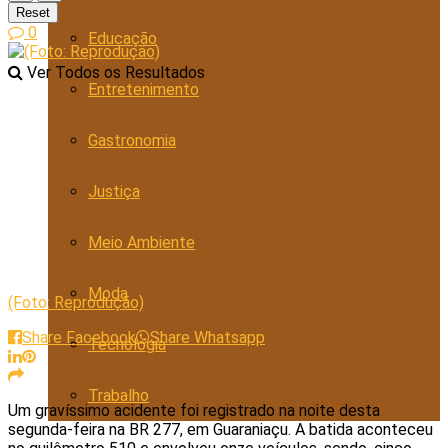
Reset
0
Educação
Ver Todos os Resultados
Entretenimento
Gastronomia
Justiça
Meio Ambiente
Moda
(Foto: Reprodução)
Share Facebook
Share Whatsapp
Tecnologia
Trabalho
Um gravíssimo acidente foi registrado na noite desta
segunda-feira na BR 277, em Guaraniaçu. A batida aconteceu