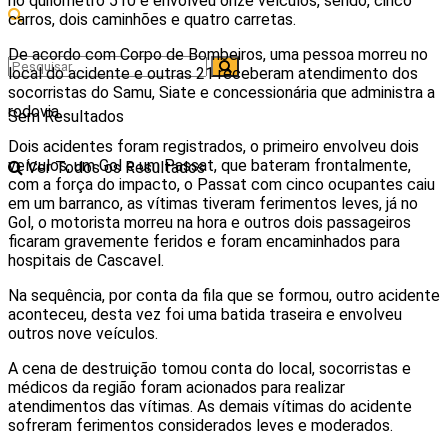
no quilômetro 510 e envolveu onze veículos, sendo, cinco
carros, dois caminhões e quatro carretas.
De acordo com Corpo de Bombeiros, uma pessoa morreu no
local do acidente e outras 21 receberam atendimento dos
socorristas do Samu, Siate e concessionária que administra a
rodovia.
Sem Resultados
Dois acidentes foram registrados, o primeiro envolveu dois
veículos, um Gol e um Passat, que bateram frontalmente,
Ver Todos os Resultados
com a força do impacto, o Passat com cinco ocupantes caiu
em um barranco, as vítimas tiveram ferimentos leves, já no
Gol, o motorista morreu na hora e outros dois passageiros
ficaram gravemente feridos e foram encaminhados para
hospitais de Cascavel.
Na sequência, por conta da fila que se formou, outro acidente
aconteceu, desta vez foi uma batida traseira e envolveu
outros nove veículos.
A cena de destruição tomou conta do local, socorristas e
médicos da região foram acionados para realizar
atendimentos das vítimas. As demais vítimas do acidente
sofreram ferimentos considerados leves e moderados.