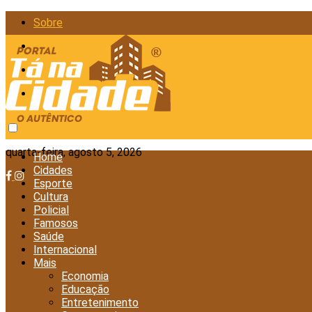
Sobre
Anunciar
Política de Privacidade
Contato
quarta-feira, agosto 5, 2026
Home
Cidades
Esporte
Cultura
Policial
Famosos
Saúde
Internacional
Mais
Economia
Educação
Entretenimento