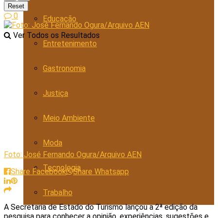
Reset
0
Educação
Ver Todos os Resultados
Entretenimento
Gastronomia
Justiça
Meio Ambiente
Moda
Foto: José Fernando Ogura/Arquivo AEN
Tecnologia
Share Facebook
Share Whatsapp
Trabalho
A Secretaria de Estado do Turismo lançou a 2ª edição da
pesquisa para conhecer a opinião, experiências, sugestões e