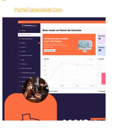
PortalTanacidade.Com