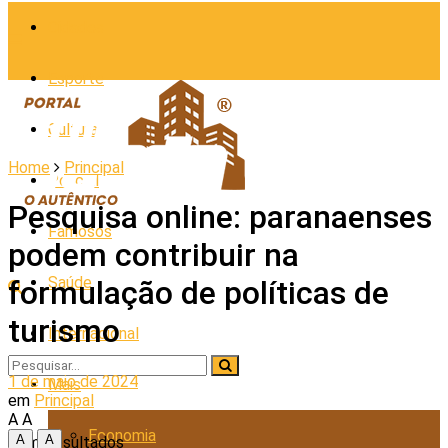
Cidades
Esporte
Cultura
Home
Principal
Policial
Pesquisa online: paranaenses
Famosos
podem contribuir na
Saúde
formulação de políticas de
turismo
Internacional
1 de maio de 2024
Mais
em
Principal
A
A
Economia
A
A
Sem Resultados