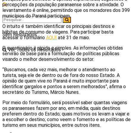
percepções da população paranaense sobre a atividade. O
levantamento é online, permitindo que os moradores dos 399
municípios do Paraná participem.
O intuito é também identificar os principais destinos e
hábitos de consumo de viagens. Para participar basta
Sem Resultados
acessar o formulário
AQUI
até 31 de maio.
O questionário é rápido e simples. As informações obtidas
Ver Todos os Resultados
servirão de base para a formulação de políticas públicas
visando o melhor desenvolvimento do setor.
“Buscamos, cada vez mais, melhorar o atendimento ao
turista, seja ele de dentro ou de fora do nosso Estado. A
opinião de quem vive no Paraná é muito importante para
identificar gargalos e pontos a serem melhorados”, afirma o
secretário do Turismo, Márcio Nunes.
Por meio do formulário, será possível saber quantas viagens
os paranaenses fazem por ano, em média; quais destinos
preferem dentro do Estado; quais motivos os levam a viajar e
a escolher o destino; como veem o fomento e as políticas de
turismo em seus municípios, entre outros itens.