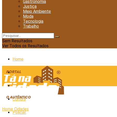
Gastronomia
Justiça
Meio Ambiente
Moda
Tecnologia
Trabalho
Sem Resultados
Ver Todos os Resultados
Home
Cidades
Esporte
Cultura
Home
Cidades
Policial