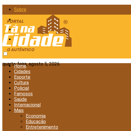
Sobre
Anunciar
Política de Privacidade
Contato
quarta-feira, agosto 5, 2026
Home
Cidades
Esporte
Cultura
Policial
Famosos
Saúde
Internacional
Mais
Economia
Educação
Entretenimento