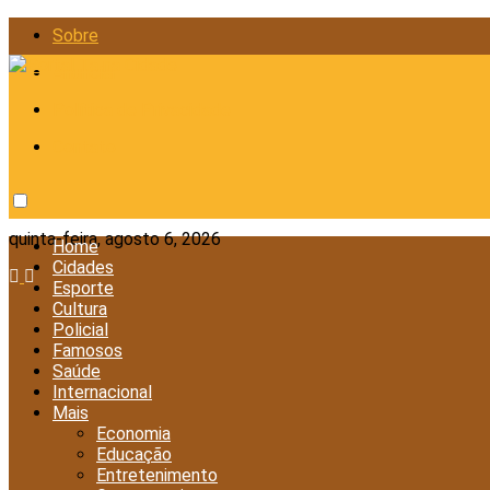
Sobre
Anunciar
Política de Privacidade
Contato
quinta-feira, agosto 6, 2026
Home
Cidades
Esporte
Cultura
Policial
Famosos
Saúde
Internacional
Mais
Economia
Educação
Entretenimento