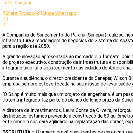
Foto: Sanepar
Share Facebook
Share Whatsapp
A Companhia de Saneamento do Paraná (Sanepar) realizou, nesta
infraestrutura a modelagem de negócios do Sistema de Abastec
para a região até 2050.
A grande inovação apresentada ao mercado é o formato, pois 
do projeto executivo, construção da infraestrutura e disponibi
integrar e ampliar o abastecimento nas cidades de Apucarana, 
Durante a audiência, o diretor-presidente da Sanepar, Wilson 
empresa sempre esteve focada na sua missão de levar saúde 
“O Sainp é muito mais que um projeto de engenharia, é um pa
sistema integrado faz parte do planos de longo prazo da Sane
A diretora de Investimentos, Leura Conte de Oliveira, reforço
distribuição, estamos prevendo a construção de 89 quilômetro
este modelo nos dará agilidade na implantação das obras”, exp
ESTRUTURA
– O projeto prevê duas frentes de captação, que