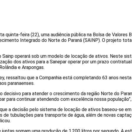
 quinta-feira (22), uma audiência pública na Bolsa de Valores 
imento Integrado do Norte do Paraná (SAINP). O projeto total é
o Sainp operará sob um modelo de locação de ativos. Neste sis
lização dos ativos para a Sanepar operar por um prazo contratua
Rolândia e Arapongas.
Bley, ressaltou que a Companhia está completando 63 anos nesta
aos paranaenses.
sso decisivo para atender o crescimento da região Norte do Pa
par para continuar atendendo com excelência nossa população”, 
u que a decisão pelo sistema de locação de ativos baseou-se em
s de tubulações para transporte de água, além de novas captaç
licou.
 juntas somam uma produção de 1.200 litros por segundo. A est