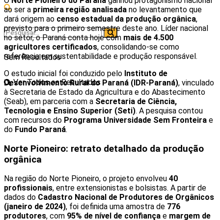
O
Norte Pioneiro do Paraná
ganhou protagonismo nacional
ao ser a
primeira região analisada
no levantamento que
dará origem ao
censo estadual da produção orgânica
,
previsto para o primeiro semestre deste ano. Líder nacional
no setor, o Paraná conta hoje com
mais de 4.500
agricultores certificados
, consolidando-se como
referência em sustentabilidade e produção responsável.
Sem Resultados
O estudo inicial foi conduzido pelo
Instituto de
Ver Todos os Resultados
Desenvolvimento Rural do Paraná (IDR-Paraná)
, vinculado
à Secretaria de Estado da Agricultura e do Abastecimento
(Seab), em parceria com a
Secretaria de Ciência,
Tecnologia e Ensino Superior (Seti)
. A pesquisa contou
com recursos do
Programa Universidade Sem Fronteira
e
do
Fundo Paraná
.
Norte Pioneiro: retrato detalhado da produção
orgânica
Na região do Norte Pioneiro, o projeto envolveu
40
profissionais
, entre extensionistas e bolsistas. A partir de
dados do
Cadastro Nacional de Produtores de Orgânicos
(janeiro de 2024)
, foi definida uma amostra de
776
produtores
, com
95% de nível de confiança
e
margem de