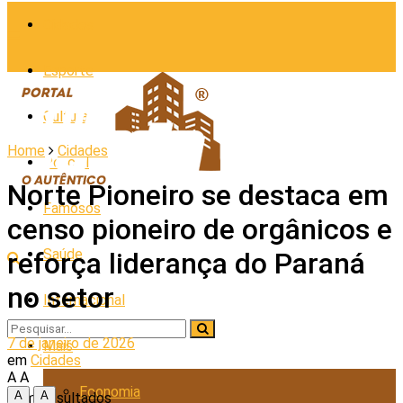
Cidades
Esporte
Cultura
Home
Cidades
Policial
Norte Pioneiro se destaca em
Famosos
censo pioneiro de orgânicos e
Saúde
reforça liderança do Paraná
no setor
Internacional
7 de janeiro de 2026
Mais
em
Cidades
A
A
Economia
A
A
Sem Resultados