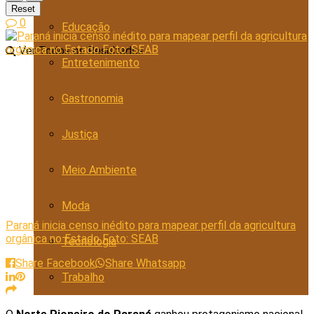
Reset
0
Educação
Ver Todos os Resultados
Entretenimento
Gastronomia
Justiça
Meio Ambiente
Moda
Paraná inicia censo inédito para mapear perfil da agricultura
orgânica no Estado Foto: SEAB
Tecnologia
Share Facebook
Share Whatsapp
Trabalho