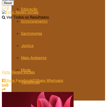
Reset
0
Educação
Ver Todos os Resultados
Entretenimento
Gastronomia
Justiça
Meio Ambiente
Moda
Foto: Redes sociais
Share Facebook
Share Whatsapp
Tecnologia
Trabalho