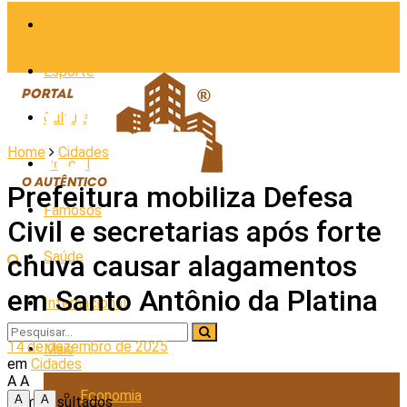
Cidades
Esporte
Cultura
Home
Cidades
Policial
Prefeitura mobiliza Defesa
Famosos
Civil e secretarias após forte
Saúde
chuva causar alagamentos
em Santo Antônio da Platina
Internacional
14 de dezembro de 2025
Mais
em
Cidades
A
A
Economia
A
A
Sem Resultados