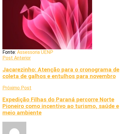
Fonte:
Assessoria UENP
Post Anterior
Jacarezinho: Atenção para o cronograma de
coleta de galhos e entulhos para novembro
Próximo Post
Expedição Filhas do Paraná percorre Norte
Pioneiro como incentivo ao turismo, saúde e
meio ambiente