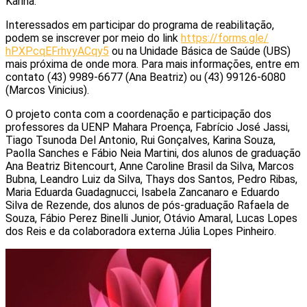
Karina.
Interessados em participar do programa de reabilitação,
podem se inscrever por meio do link
https://forms.gle/
hPXPcqEFrhvyACqy5
ou na Unidade Básica de Saúde (UBS)
mais próxima de onde mora. Para mais informações, entre em
contato (43) 9989-6677 (Ana Beatriz) ou (43) 99126-6080
(Marcos Vinicius).
O projeto conta com a coordenação e participação dos
professores da UENP Mahara Proença, Fabrício José Jassi,
Tiago Tsunoda Del Antonio, Rui Gonçalves, Karina Souza,
Paolla Sanches e Fábio Neia Martini, dos alunos de graduação
Ana Beatriz Bitencourt, Anne Caroline Brasil da Silva, Marcos
Bubna, Leandro Luiz da Silva, Thays dos Santos, Pedro Ribas,
Maria Eduarda Guadagnucci, Isabela Zancanaro e Eduardo
Silva de Rezende, dos alunos de pós-graduação Rafaela de
Souza, Fábio Perez Binelli Junior, Otávio Amaral, Lucas Lopes
dos Reis e da colaboradora externa Júlia Lopes Pinheiro.