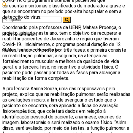
Covid-19. O programa irá atender a pacientes que
apresentam sintomas classificados de moderado a grave e
que se encontram no período pós-alta hospitalar e sem a
detecção do vírus.
Coordenado pela professora da UENP, Mahara Proença, o
projeto, iniciado neste ano, tem o objetivo de recuperar e
Sem Resultados
reabilitar pacientes de Jacarezinho e região que tiveram
Covid-19. Inicialmente, o programa possui duração de 12
Ver Todos os Resultados
meses, sendo composto por três fases: a primeira consiste
na reabilitação pulmonar; a segunda, na atenção ao
fortalecimento muscular e melhora da qualidade de vida
geral; e a terceira fase, no incentivo à atividade física. O
paciente pode passar por todas as fases para alcançar a
reabilitação de forma completa.
A professora Karina Souza, uma das responsáveis pelo
projeto, explica que na reabilitação pulmonar, serão realizadas
as avaliações iniciais, a fim de averiguar o estado que o
paciente se encontra, será aplicado a ficha de avaliação
fisioterapêutica, que coletará dados em relação à
identificação pessoal do paciente, anamnese, exames de
imagem, laboratoriais e será realizado o exame físico. “Além
disso, será avaliado, por meio de testes, a função pulmonar, a