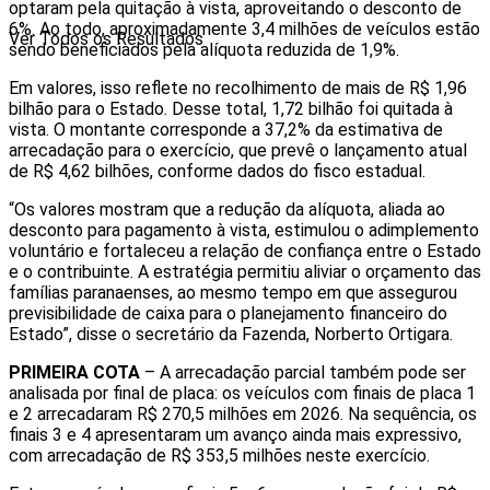
optaram pela quitação à vista, aproveitando o desconto de
6%. Ao todo, aproximadamente 3,4 milhões de veículos estão
Ver Todos os Resultados
sendo beneficiados pela alíquota reduzida de 1,9%.
Em valores, isso reflete no recolhimento de mais de R$ 1,96
bilhão para o Estado. Desse total, 1,72 bilhão foi quitada à
vista. O montante corresponde a 37,2% da estimativa de
arrecadação para o exercício, que prevê o lançamento atual
de R$ 4,62 bilhões, conforme dados do fisco estadual.
“Os valores mostram que a redução da alíquota, aliada ao
desconto para pagamento à vista, estimulou o adimplemento
voluntário e fortaleceu a relação de confiança entre o Estado
e o contribuinte. A estratégia permitiu aliviar o orçamento das
famílias paranaenses, ao mesmo tempo em que assegurou
previsibilidade de caixa para o planejamento financeiro do
Estado”, disse o secretário da Fazenda, Norberto Ortigara.
PRIMEIRA COTA
– A arrecadação parcial também pode ser
analisada por final de placa: os veículos com finais de placa 1
e 2 arrecadaram R$ 270,5 milhões em 2026. Na sequência, os
finais 3 e 4 apresentaram um avanço ainda mais expressivo,
com arrecadação de R$ 353,5 milhões neste exercício.