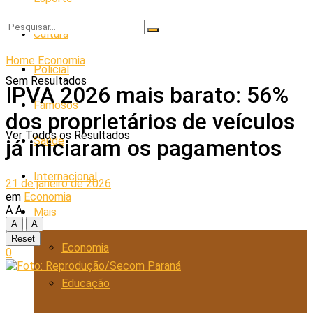
Cultura
Home
Economia
Policial
Sem Resultados
IPVA 2026 mais barato: 56%
Famosos
dos proprietários de veículos
Ver Todos os Resultados
Saúde
já iniciaram os pagamentos
Internacional
21 de janeiro de 2026
em
Economia
A
A
Mais
A
A
Reset
Economia
0
Educação