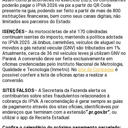
poderão pagar o IPVA 2026 via pix a partir do QR Code
presente na guia, podendo ser feito a partir de mais de 800
instituições financeiras, bem como seus canais digitais, não
limitados aos parceiros do Estado.
ISENÇÕES
– As motocicletas de até 170 cilindradas
continuam isentas do imposto, mantendo a política adotada
no IPVA 2025. Já ônibus, caminhões, veículos de aluguel ou
movidos a gás natural veicular (GNV) são tributados em 1%.
Atualmente, cerca de 36 mil veículos leves já utilizam GNV no
Paraná. A conversão deve ser feita exclusivamente em
oficinas credenciadas pelo Instituto Nacional de Metrologia,
Qualidade e Tecnologia (Inmetro). No
site da Compagas
é
possível conferir a lista de oficinas aptas a realizar a
conversão.
SITES FALSOS
– A Secretaria da Fazenda alerta os
contribuintes sobre sites fraudulentos relacionados à
cobrança do IPVA. A recomendação é gerar sempre as guias
de pagamento através dos sites oficiais, identificáveis por
endereços que terminam com a extensão
“.pr.gov.br”
, ou
utilizar o app da Receita Estadual.
Confira o calendário do próximo pagamento parcelado: