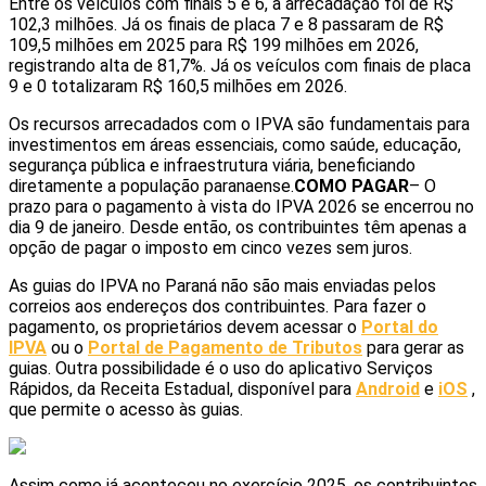
Entre os veículos com finais 5 e 6, a arrecadação foi de R$
102,3 milhões. Já os finais de placa 7 e 8 passaram de R$
109,5 milhões em 2025 para R$ 199 milhões em 2026,
registrando alta de 81,7%. Já os veículos com finais de placa
9 e 0 totalizaram R$ 160,5 milhões em 2026.
Os recursos arrecadados com o IPVA são fundamentais para
investimentos em áreas essenciais, como saúde, educação,
segurança pública e infraestrutura viária, beneficiando
diretamente a população paranaense.
COMO PAGAR
– O
prazo para o pagamento à vista do IPVA 2026 se encerrou no
dia 9 de janeiro. Desde então, os contribuintes têm apenas a
opção de pagar o imposto em cinco vezes sem juros.
As guias do IPVA no Paraná não são mais enviadas pelos
correios aos endereços dos contribuintes. Para fazer o
pagamento, os proprietários devem acessar o
Portal do
IPVA
ou o
Portal de Pagamento de Tributos
para gerar as
guias. Outra possibilidade é o uso do aplicativo Serviços
Rápidos, da Receita Estadual, disponível para
Android
e
iOS
,
que permite o acesso às guias.
Assim como já aconteceu no exercício 2025, os contribuintes