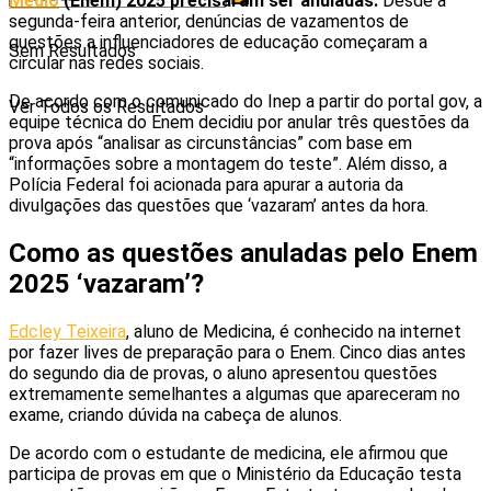
Médio
(Enem) 2025 precisaram ser anuladas.
Desde a
segunda-feira anterior, denúncias de vazamentos de
questões a influenciadores de educação começaram a
Sem Resultados
circular nas redes sociais.
De acordo com o comunicado do Inep a partir do portal gov, a
Ver Todos os Resultados
equipe técnica do Enem decidiu por anular três questões da
prova após “analisar as circunstâncias” com base em
“informações sobre a montagem do teste”. Além disso, a
Polícia Federal foi acionada para apurar a autoria da
divulgações das questões que ‘vazaram’ antes da hora.
Como as questões anuladas pelo Enem
2025 ‘vazaram’?
Edcley Teixeira
, aluno de Medicina, é conhecido na internet
por fazer lives de preparação para o Enem. Cinco dias antes
do segundo dia de provas, o aluno apresentou questões
extremamente semelhantes a algumas que apareceram no
exame, criando dúvida na cabeça de alunos.
De acordo com o estudante de medicina, ele afirmou que
participa de provas em que o Ministério da Educação testa