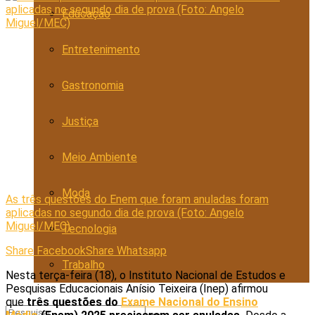
Educação
Entretenimento
Gastronomia
Justiça
Meio Ambiente
Moda
As três questões do Enem que foram anuladas foram
aplicadas no segundo dia de prova (Foto: Angelo
Miguel/MEC)
Tecnologia
Share Facebook
Share Whatsapp
Trabalho
Nesta terça-feira (18), o Instituto Nacional de Estudos e
Pesquisas Educacionais Anísio Teixeira (Inep) afirmou
que
três questões do
Exame Nacional do Ensino