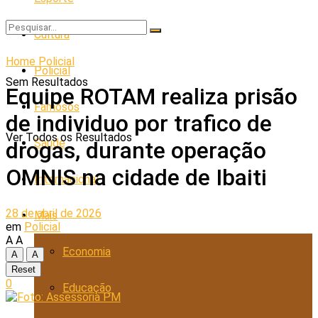
Cultura
Home
Policial
Policial
Sem Resultados
Equipe ROTAM realiza prisão
Famosos
de individuo por trafico de
Ver Todos os Resultados
Saúde
drogas, durante operação
OMNIS na cidade de Ibaiti
Internacional
28 de abril de 2026
Mais
em
Policial
A
A
Economia
A
A
Reset
0
Educação