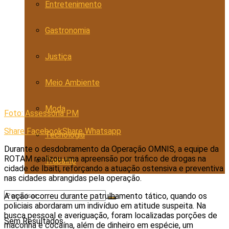
Entretenimento
Gastronomia
Justiça
Meio Ambiente
Moda
Foto: Assessoria PM
Share Facebook
Share Whatsapp
Tecnologia
Durante o desdobramento da Operação OMNIS, a equipe da
ROTAM realizou uma apreensão por tráfico de drogas na
Trabalho
cidade de Ibaiti, reforçando a atuação ostensiva e preventiva
nas cidades abrangidas pela operação.
A ação ocorreu durante patrulhamento tático, quando os
policiais abordaram um indivíduo em atitude suspeita. Na
busca pessoal e averiguação, foram localizadas porções de
Sem Resultados
maconha e cocaína, além de dinheiro em espécie, um