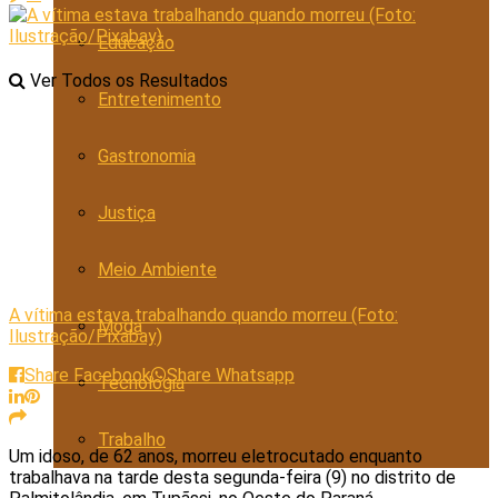
Educação
Ver Todos os Resultados
Entretenimento
Gastronomia
Justiça
Meio Ambiente
A vítima estava trabalhando quando morreu (Foto:
Moda
Ilustração/Pixabay)
Share Facebook
Share Whatsapp
Tecnologia
Trabalho
Um idoso, de 62 anos, morreu eletrocutado enquanto
trabalhava na tarde desta segunda-feira (9) no distrito de