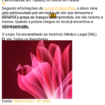
Palmitolândia, em Tupãssi, no Oeste do Paraná.
Segundo informações do
portal Policial Web
, o idoso teria
sido eletrocutado por um motor de silo que armazena e
alimenta a granja de frangos da propriedade, ele não resistiu e
morreu. Quando a polícia chegou no local já encontrou a
vítima sem vida.
Sem Resultados
O corpo foi encaminhado ao Instituto Médico Legal (IML).
Ver Todos os Resultados
Fonte:
Mahara Gaio / Ric Mais