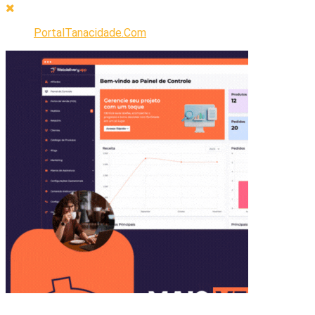
PortalTanacidade.Com