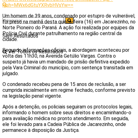
igsh=MWx6dGtuYXRvbHVsYw==
Um homem de 39 anos, condenado por estupro de vulnerável,
foi preso na manhã desta quinta-feira (16) em Jacarezinho, no
Norte Pioneiro do Paraná. A ação foi realizada por equipes da
Polícia Civil durante patrulhamento na região central da
Sem Resultados
cidade.
Segundo informações oficiais, a abordagem aconteceu por
Ver Todos os Resultados
volta das 11h30, na Avenida Getúlio Vargas. Contra o
suspeito já havia um mandado de prisão definitiva expedido
pela Vara Criminal do município, com sentença transitada em
julgado.
O condenado recebeu pena de 15 anos de reclusão, a ser
cumprida inicialmente em regime fechado, conforme previsto
na legislação penal vigente.
Após a detenção, os policiais seguiram os protocolos legais,
informando o homem sobre seus direitos e encaminhando-o
para avaliação médica no pronto atendimento. Em seguida,
ele foi levado para a Cadeia Pública de Jacarezinho, onde
permanece à disposição da Justiça.