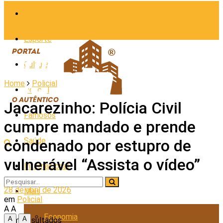
Cidades
Esporte
Cultura
Home
Policial
Policial
Jacarezinho: Polícia Civil
Famosos
cumpre mandado e prende
Saúde
condenado por estupro de
vulnerável “Assista o vídeo”
Internacional
28 de abril de 2026
Mais
em
Policial
A
A
Economia
A
A
Sem Resultados