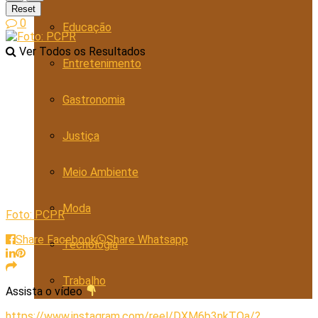
Reset
0
Educação
Ver Todos os Resultados
Entretenimento
Gastronomia
Justiça
Meio Ambiente
Moda
Foto: PCPR
Share Facebook
Share Whatsapp
Tecnologia
Trabalho
Assista o vídeo
https://www.instagram.com/reel/DXM6b3nkTQa/?