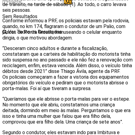
de trânsito, na tarde de sábado (1). Ao todo, o carro levava
seis pessoas.
Sem Resultados
Conforme informou a PRF, os policiais estavam pela rodovia,
quando, no km 174, flagraram o condutor de um Palio, com
Ver Todos os Resultados
placas de Ponta Grossa, manuseando o celular enquanto
dirigia, o que motivou abordagem.
“Desceram cinco adultos e durante a fiscalização,
constataram que a carteira de habilitação do motorista tinha
sido suspensa no ano passado e ele não fez a renovação com
reciclagem, enfim, estava vencida. Além disso, o veículo tinha
débitos desde 2021” disse Thiago Ávila, agente da PRF.
Os policiais começaram a fazer a vistoria dos equipamentos
obrigatórios do veículo e pediram que o motorista abrisse o
porta-malas. Foi aí que tiveram a surpresa.
“Queríamos que ele abrisse o porta-malas para ver o estepe.
No momento que ele abriu, constatamos uma criança
deitada, dormindo em meio às malas. Perguntamos o que era
isso e tinha uma mulher que falou que era filho dela,
comprovou que era filho dela. Uma criança de sete anos”.
Segundo o condutor, eles estavam indo para Imbituva e