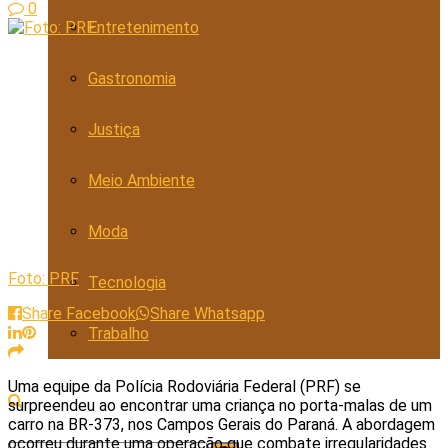
0
Entretenimento
Gastronomia
Justiça
Meio Ambiente
Moda
Foto: PRF
Tecnologia
Share Facebook
Share Whatsapp
Trabalho
Uma equipe da Polícia Rodoviária Federal (PRF) se
surpreendeu ao encontrar uma criança no porta-malas de um
carro na BR-373, nos Campos Gerais do Paraná. A abordagem
ocorreu durante uma operação que combate irregularidades