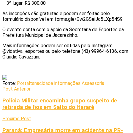
– 3º lugar: R$ 300,00
As inscrições são gratuitas e podem ser feitas pelo
formulário disponível em forms.gle/Gw2GSeiJc5LXp54S9.
O evento conta com o apoio da Secretaria de Esportes da
Prefeitura Municipal de Jacarezinho.
Mais informações podem ser obtidas pelo Instagram
@vidativa_esportes ou pelo telefone (43) 99964-6136, com
Claudio Cavazzani.
Fonte:
Portaltanacidade informações Assessoria
Post Anterior
Polícia Militar encaminha grupo suspeito de
retirada de fios em Salto do Itararé
Próximo Post
Paraná: Empresária morre em acidente na PR-