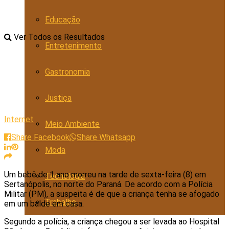
Educação
Ver Todos os Resultados
Entretenimento
Gastronomia
Justiça
Internet
Meio Ambiente
Share Facebook
Share Whatsapp
Moda
Um bebê de 1 ano morreu na tarde de sexta-feira (8) em
Tecnologia
Sertanópolis, no norte do Paraná. De acordo com a Polícia
Militar (PM), a suspeita é de que a criança tenha se afogado
Trabalho
em um balde em casa.
Segundo a polícia, a criança chegou a ser levada ao Hospital