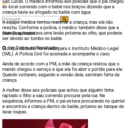
São Lucas. O médico informou aos policiais que o pai chegou
ao local correndo com o bebê nos braços dizendo que a
criança havia se afogado no balde com água.
A equipe médica tentou reanimar a criança, mas ela não
resistiu. Conforme a polícia, o médico também disse que a
criança apresentava uma lesão próxima ao olho, que poderia
Sem Resultados
ser devido ao tombo no balde.
Ver Todos os Resultados
O corpo do bebê foi levado para o Instituto Médico-Legal
(IML). A Polícia Civil foi acionada e acompanha o caso.
Ainda de acordo com a PM, a mãe da criança relatou que o
marido chegou o serviço e que ela foi abrir o portão para ele.
Quando voltaram, segundo a versão dela, sentiram falta da
criança.
A mulher disse aos policiais que achou que alguém tinha
raptado o filho a saiu correndo procurar pela rua. Na
sequência, informou a PM, o pai estava procurando no quintal
e encontrou a criança dentro do balde, próximo ao tanque de
lavar roupas.