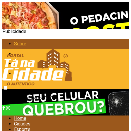
Publicidade
Sobre
Anunciar
Política de Privacidade
Contato
sexta-feira, agosto 7, 2026
Home
Cidades
Esporte