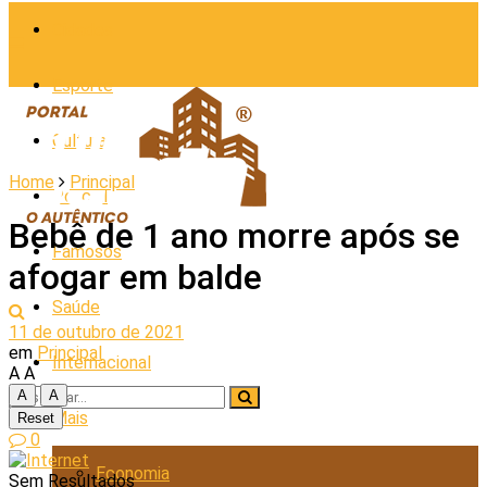
Cidades
Esporte
Cultura
Home
Principal
Policial
Bebê de 1 ano morre após se
Famosos
afogar em balde
Saúde
11 de outubro de 2021
em
Principal
Internacional
A
A
A
A
Mais
Reset
0
Economia
Sem Resultados