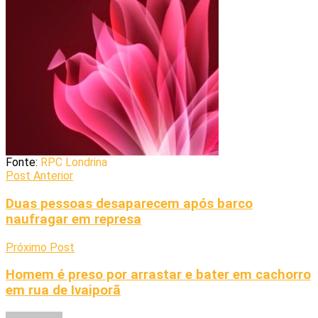
Fonte:
RPC Londrina
Post Anterior
Duas pessoas desaparecem após barco
naufragar em represa
Próximo Post
Homem é preso por arrastar e bater em cachorro
em rua de Ivaiporã