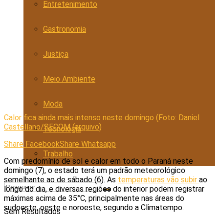
Entretenimento
Gastronomia
Justiça
Meio Ambiente
Moda
Calor fica ainda mais intenso neste domingo (Foto: Daniel
Castellano/SECOM (arquivo)
Tecnologia
Share Facebook
Share Whatsapp
Trabalho
Com predomínio de sol e calor em todo o Paraná neste
domingo (7), o estado terá um padrão meteorológico
semelhante ao de sábado (6). As
temperaturas vão subir
ao
longo do dia, e diversas regiões do interior podem registrar
máximas acima de 35°C, principalmente nas áreas do
sudoeste, oeste e noroeste, segundo a Climatempo.
Sem Resultados