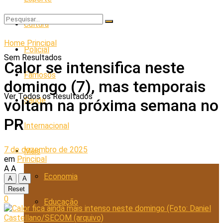
Cultura
Home
Principal
Policial
Sem Resultados
Calor se intensifica neste
Famosos
domingo (7), mas temporais
Ver Todos os Resultados
Saúde
voltam na próxima semana no
PR
Internacional
7 de dezembro de 2025
Mais
em
Principal
A
A
Economia
A
A
Reset
0
Educação