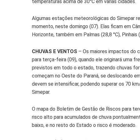
temperaturas acima de 30°C em várias cidades.
Algumas estações meteorológicas do Simepar reg
momento, neste domingo (07). Elas ficam em Cândi
Horizonte, também em Palmas (28,8 °C), Pinhais (34
CHUVAS E VENTOS
– Os maiores impactos do ci
para terça-feira (09), quando ele originará uma f
previstos em todo o estado, trazendo chuvas fort
começam no Oeste do Paraná, se deslocando em d
devem se intensificar, podendo superar os 70 km/
Simepar.
O mapa do Boletim de Gestão de Riscos para terç
risco alto para acumulados de chuva pontualmen
baixo, e no resto do Estado o risco é moderado.