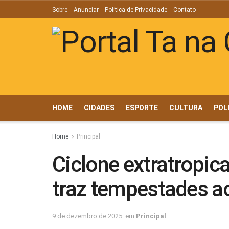
Sobre
Anunciar
Política de Privacidade
Contato
HOME
CIDADES
ESPORTE
CULTURA
POL
Home
Principal
Ciclone extratropic
traz tempestades a
9 de dezembro de 2025
em
Principal