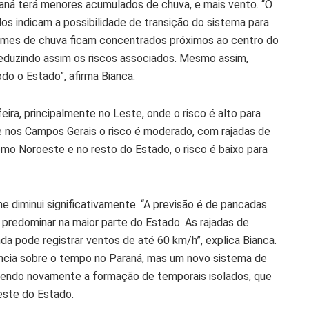
aná terá menores acumulados de chuva, e mais vento. “O
los indicam a possibilidade de transição do sistema para
lumes de chuva ficam concentrados próximos ao centro do
reduzindo assim os riscos associados. Mesmo assim,
do o Estado”, afirma Bianca.
ira, principalmente no Leste, onde o risco é alto para
e nos Campos Gerais o risco é moderado, com rajadas de
emo Noroeste e no resto do Estado, o risco é baixo para
one diminui significativamente. “A previsão é de pancadas
 predominar na maior parte do Estado. As rajadas de
da pode registrar ventos de até 60 km/h”, explica Bianca.
luência sobre o tempo no Paraná, mas um novo sistema de
ecendo novamente a formação de temporais isolados, que
ste do Estado.