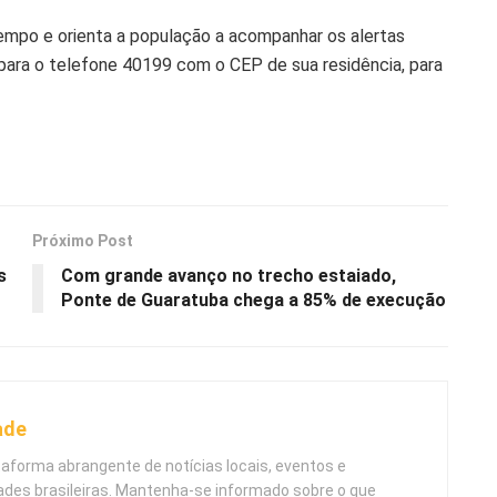
mpo e orienta a população a acompanhar os alertas
 para o telefone 40199 com o CEP de sua residência, para
Próximo Post
s
Com grande avanço no trecho estaiado,
Ponte de Guaratuba chega a 85% de execução
ade
taforma abrangente de notícias locais, eventos e
ades brasileiras. Mantenha-se informado sobre o que