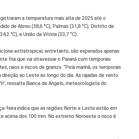
istraram a temperatura mais alta de 2025 até o
do de Abreu (38,6 °C), Palmas (31,8 °C), Distrito de
,2 °C), e União da Vitória (33,7 °C).
clone extratropical, entretanto, são esperados apenas
rente fria que vai atravessar o Paraná com temporais
es, raios e riscos de granizo. “Pela manhã, os temporais
ireção ao Leste ao longo do dia. As rajadas de vento
h”, ressalta Bianca de Angelo, meteorologista do
a-feira indica que as regiões Norte e Leste estão em
te acima dos 100 mm. No extremo Noroeste o risco é