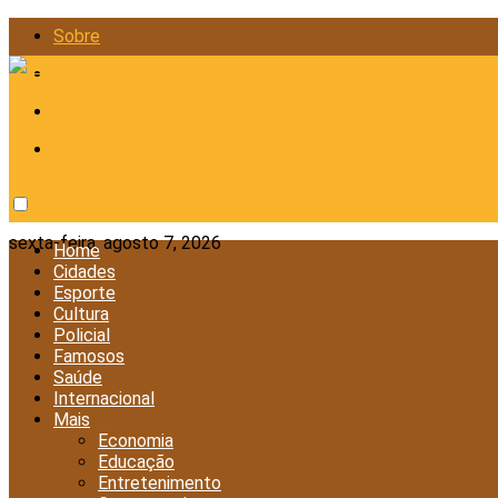
Sobre
Anunciar
Política de Privacidade
Contato
sexta-feira, agosto 7, 2026
Home
Cidades
Esporte
Cultura
Policial
Famosos
Saúde
Internacional
Mais
Economia
Educação
Entretenimento