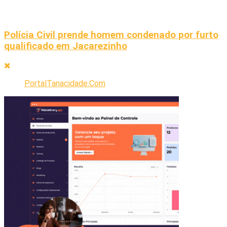
Polícia Civil prende homem condenado por furto
qualificado em Jacarezinho
PortalTanacidade.Com