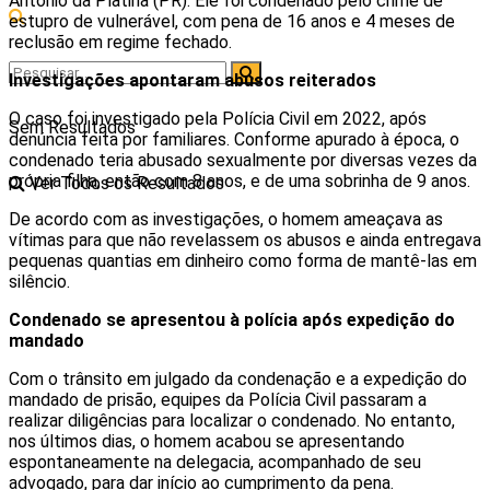
Antônio da Platina (PR). Ele foi condenado pelo crime de
estupro de vulnerável, com pena de 16 anos e 4 meses de
reclusão em regime fechado.
Investigações apontaram abusos reiterados
O caso foi investigado pela Polícia Civil em 2022, após
Sem Resultados
denúncia feita por familiares. Conforme apurado à época, o
condenado teria abusado sexualmente por diversas vezes da
própria filha, então com 8 anos, e de uma sobrinha de 9 anos.
Ver Todos os Resultados
De acordo com as investigações, o homem ameaçava as
vítimas para que não revelassem os abusos e ainda entregava
pequenas quantias em dinheiro como forma de mantê-las em
silêncio.
Condenado se apresentou à polícia após expedição do
mandado
Com o trânsito em julgado da condenação e a expedição do
mandado de prisão, equipes da Polícia Civil passaram a
realizar diligências para localizar o condenado. No entanto,
nos últimos dias, o homem acabou se apresentando
espontaneamente na delegacia, acompanhado de seu
advogado, para dar início ao cumprimento da pena.