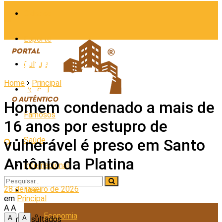
Cidades
Esporte
Cultura
Home
Principal
Policial
Homem condenado a mais de
Famosos
16 anos por estupro de
Saúde
vulnerável é preso em Santo
Antônio da Platina
Internacional
28 de janeiro de 2026
Mais
em
Principal
A
A
Economia
A
A
Sem Resultados