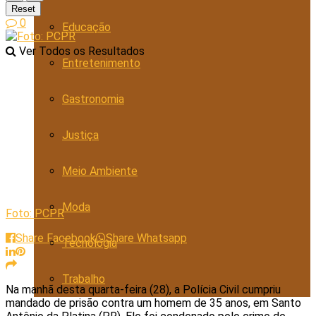
Reset
0
Educação
Ver Todos os Resultados
Entretenimento
Gastronomia
Justiça
Meio Ambiente
Moda
Foto: PCPR
Share Facebook
Share Whatsapp
Tecnologia
Trabalho
Na manhã desta quarta-feira (28), a Polícia Civil cumpriu
mandado de prisão contra um homem de 35 anos, em Santo