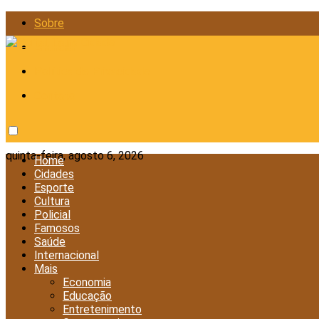
Sobre
Anunciar
Política de Privacidade
Contato
quinta-feira, agosto 6, 2026
Home
Cidades
Esporte
Cultura
Policial
Famosos
Saúde
Internacional
Mais
Economia
Educação
Entretenimento