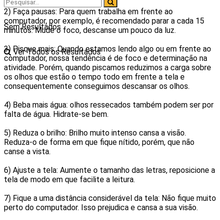
⠀
2) Faça pausas: Para quem trabalha em frente ao
computador, por exemplo, é recomendado parar a cada 15
Sem Resultados
minutos. Mude o foco, descanse um pouco da luz.
⠀
3) Pisque mais: Quando estamos lendo algo ou em frente ao
Ver Todos os Resultados
computador, nossa tendência é de foco e determinação na
atividade. Porém, quando piscamos reduzimos a carga sobre
os olhos que estão o tempo todo em frente a tela e
consequentemente conseguimos descansar os olhos.
⠀
4) Beba mais água: olhos ressecados também podem ser por
falta de água. Hidrate-se bem.
⠀
5) Reduza o brilho: Brilho muito intenso cansa a visão.
Reduza-o de forma em que fique nítido, porém, que não
canse a vista.
⠀
6) Ajuste a tela: Aumente o tamanho das letras, reposicione a
tela de modo em que facilite a leitura.
⠀
7) Fique a uma distância considerável da tela: Não fique muito
perto do computador. Isso prejudica e cansa a sua visão.
⠀