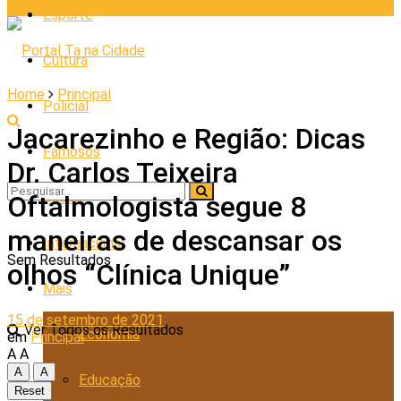
Esporte
Cultura
Home
Principal
Policial
Jacarezinho e Região: Dicas
Famosos
Dr. Carlos Teixeira
Saúde
Oftalmologista segue 8
maneiras de descansar os
Internacional
Sem Resultados
olhos “Clínica Unique”
Mais
15 de setembro de 2021
Ver Todos os Resultados
Economia
em
Principal
A
A
A
A
Educação
Reset