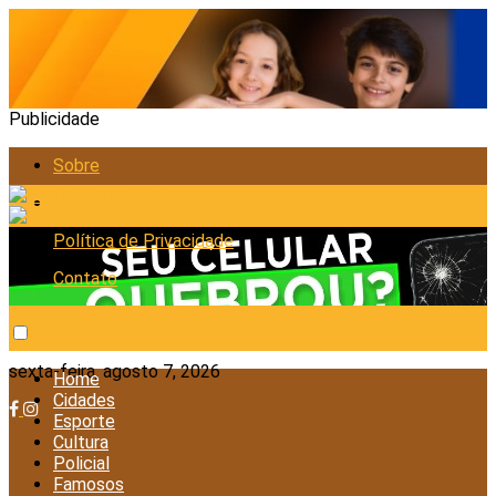
Publicidade
Sobre
Anunciar
Política de Privacidade
Contato
sexta-feira, agosto 7, 2026
Home
Cidades
Esporte
Cultura
Policial
Famosos