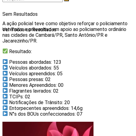
Sem Resultados
A ação policial teve como objetivo reforçar o policiamento
ostensivo e preventivo em apoio ao policiamento ordinário
Ver Todos os Resultados
nas cidades de Cambará/PR, Santo Antônio/PR e
Jacarezinho/PR.
Resultado:
Pessoas abordadas: 123
Veículos abordados: 55
Veículos apreendidos: 05
Pessoas presas: 02
Menores Apreendidos: 00
Flagrantes lavrados: 02
TCIPs: 02
Notificações de Trânsito: 20
Entorpecentes apreendidos: 14,6g
N°s dos BOUs confeccionados: 07