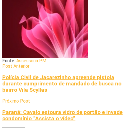
Fonte:
Assessoria PM
Post Anterior
Polícia Civil de Jacarezinho apreende pistola
durante cumprimento de mandado de busca no
bairro Vila Scyllas
Próximo Post
Paraná: Cavalo estoura vidro de portão e invade
condomínio “Assista o vídeo”