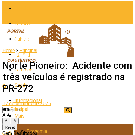
Cidades
Esporte
Cultura
Home
Principal
Policial
Norte Pioneiro: Acidente com
Famosos
três veículos é registrado na
Saúde
PR-272
Internacional
17 de outubro de 2025
em
Principal
A
A
Mais
A
A
Reset
Economia
0
Sem Resultados