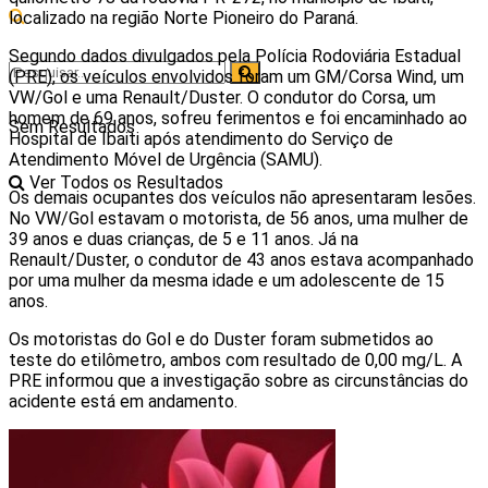
localizado na região Norte Pioneiro do Paraná.
Segundo dados divulgados pela Polícia Rodoviária Estadual
(PRE), os veículos envolvidos foram um GM/Corsa Wind, um
VW/Gol e uma Renault/Duster. O condutor do Corsa, um
homem de 69 anos, sofreu ferimentos e foi encaminhado ao
Sem Resultados
Hospital de Ibaiti após atendimento do Serviço de
Atendimento Móvel de Urgência (SAMU).
Ver Todos os Resultados
Os demais ocupantes dos veículos não apresentaram lesões.
No VW/Gol estavam o motorista, de 56 anos, uma mulher de
39 anos e duas crianças, de 5 e 11 anos. Já na
Renault/Duster, o condutor de 43 anos estava acompanhado
por uma mulher da mesma idade e um adolescente de 15
anos.
Os motoristas do Gol e do Duster foram submetidos ao
teste do etilômetro, ambos com resultado de 0,00 mg/L. A
PRE informou que a investigação sobre as circunstâncias do
acidente está em andamento.