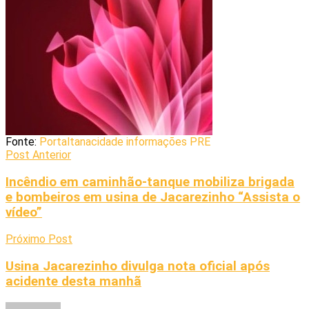
Fonte:
Portaltanacidade informações PRE
Post Anterior
Incêndio em caminhão-tanque mobiliza brigada
e bombeiros em usina de Jacarezinho “Assista o
vídeo”
Próximo Post
Usina Jacarezinho divulga nota oficial após
acidente desta manhã