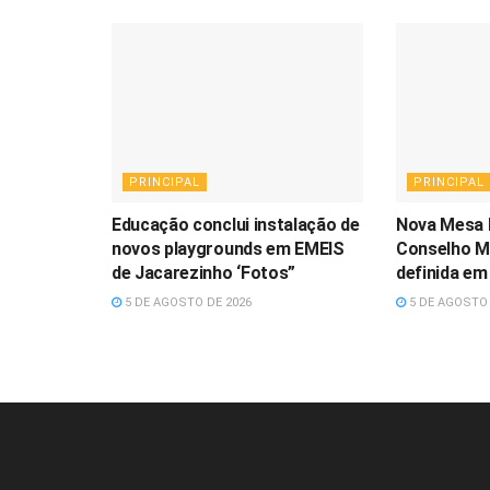
PRINCIPAL
PRINCIPAL
Educação conclui instalação de
Nova Mesa 
novos playgrounds em EMEIS
Conselho Mu
de Jacarezinho ‘Fotos”
definida em
5 DE AGOSTO DE 2026
5 DE AGOSTO 