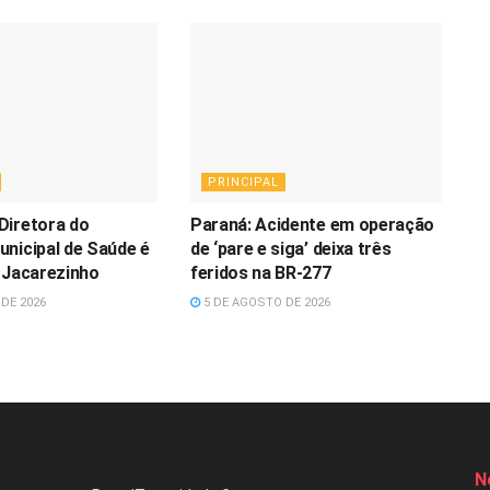
PRINCIPAL
Diretora do
Paraná: Acidente em operação
nicipal de Saúde é
de ‘pare e siga’ deixa três
 Jacarezinho
feridos na BR-277
DE 2026
5 DE AGOSTO DE 2026
N