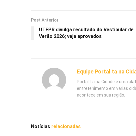
Post Anterior
UTFPR divulga resultado do Vestibular de
Verão 2026; veja aprovados
Equipe Portal ta na Cid
Portal Ta na Cidade é uma pla
entretenimento em várias cid
acontece em sua região.
Notícias
relacionadas