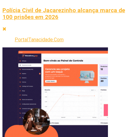
Polícia Civil de Jacarezinho alcança marca de
100 prisões em 2026
PortalTanacidade.Com