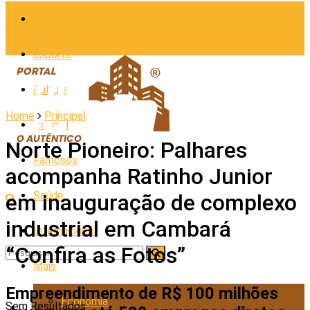
Cidades
Esporte
Cultura
Home
Principal
Policial
Norte Pioneiro: Palhares
Famosos
acompanha Ratinho Junior
Saúde
em inauguração de complexo
industrial em Cambará
Internacional
“Confira as Fotos”
Mais
Empreendimento de R$ 100 milhões
Economia
Sem Resultados