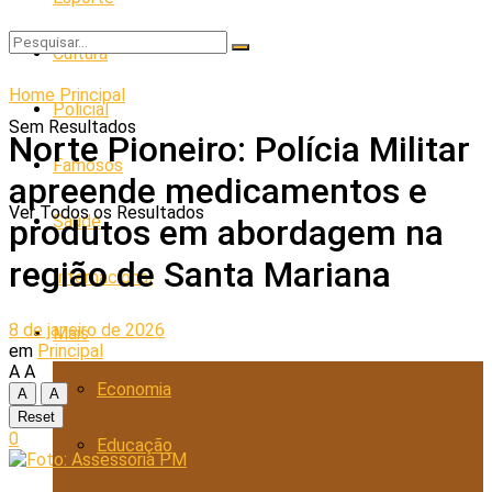
Cultura
Home
Principal
Policial
Sem Resultados
Norte Pioneiro: Polícia Militar
Famosos
apreende medicamentos e
Ver Todos os Resultados
Saúde
produtos em abordagem na
região de Santa Mariana
Internacional
8 de janeiro de 2026
Mais
em
Principal
A
A
Economia
A
A
Reset
0
Educação