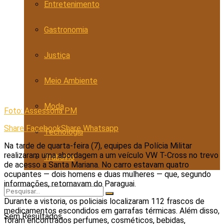
Entretenimento
Gastronomia
Justiça
Meio Ambiente
Moda
Foto: Assessoria PM
Share Facebook
Share Whatsapp
Tecnologia
Na tarde de quarta-feira (7), equipes da Polícia Militar
realizaram uma abordagem a um veículo VW T-Cross no trevo
Trabalho
de acesso a Santa Mariana. No carro estavam quatro
ocupantes — dois homens e duas mulheres — que, segundo
informações, retornavam do Paraguai.
Durante a vistoria, os policiais localizaram 112 frascos de
medicamentos escondidos em garrafas térmicas. Além disso,
Sem Resultados
foram encontrados perfumes, cosméticos, bebidas,