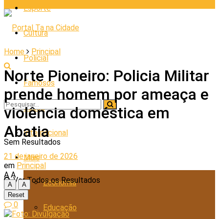
Esporte
Cultura
Home
Principal
Policial
Norte Pioneiro: Policia Militar
Famosos
prende homem por ameaça e
Saúde
violência doméstica em
Abatia
Internacional
Sem Resultados
21 de janeiro de 2026
Mais
em
Principal
A
A
Ver Todos os Resultados
Economia
A
A
Reset
0
Educação