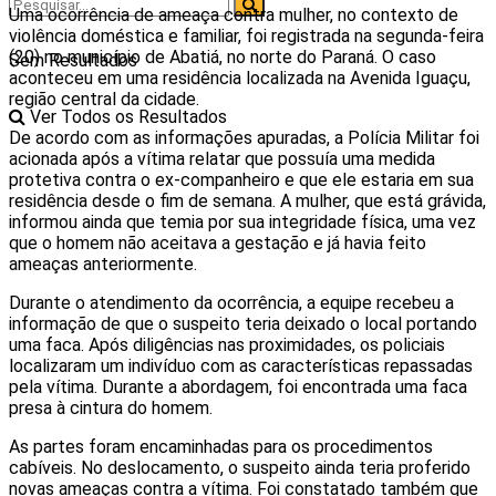
Uma ocorrência de ameaça contra mulher, no contexto de
violência doméstica e familiar, foi registrada na segunda-feira
(20) no município de Abatiá, no norte do Paraná. O caso
Sem Resultados
aconteceu em uma residência localizada na Avenida Iguaçu,
região central da cidade.
Ver Todos os Resultados
De acordo com as informações apuradas, a Polícia Militar foi
acionada após a vítima relatar que possuía uma medida
protetiva contra o ex-companheiro e que ele estaria em sua
residência desde o fim de semana. A mulher, que está grávida,
informou ainda que temia por sua integridade física, uma vez
que o homem não aceitava a gestação e já havia feito
ameaças anteriormente.
Durante o atendimento da ocorrência, a equipe recebeu a
informação de que o suspeito teria deixado o local portando
uma faca. Após diligências nas proximidades, os policiais
localizaram um indivíduo com as características repassadas
pela vítima. Durante a abordagem, foi encontrada uma faca
presa à cintura do homem.
As partes foram encaminhadas para os procedimentos
cabíveis. No deslocamento, o suspeito ainda teria proferido
novas ameaças contra a vítima. Foi constatado também que