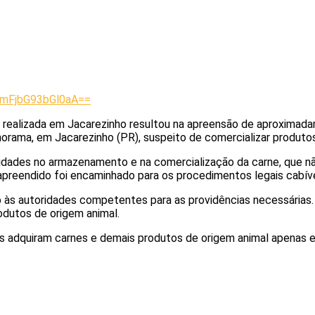
MmFjbG93bGl0aA==
o realizada em Jacarezinho resultou na apreensão de aproximada
ama, em Jacarezinho (PR), suspeito de comercializar produtos 
laridades no armazenamento e na comercialização da carne, que
 apreendido foi encaminhado para os procedimentos legais cabíve
às autoridades competentes para as providências necessárias. 
odutos de origem animal.
s adquiram carnes e demais produtos de origem animal apenas e