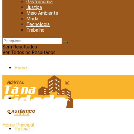
Gastronomia
Justiça
Meio Ambiente
Moda
Tecnologia
Trabalho
Sem Resultados
Ver Todos os Resultados
Home
Cidades
Esporte
Cultura
Home
Principal
Policial