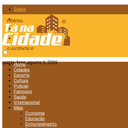
Sobre
Anunciar
Política de Privacidade
Contato
quinta-feira, agosto 6, 2026
Home
Cidades
Esporte
Cultura
Policial
Famosos
Saúde
Internacional
Mais
Economia
Educação
Entretenimento