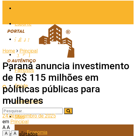
Cidades
Esporte
Cultura
Home
Principal
Policial
Paraná anuncia investimento
Famosos
de R$ 115 milhões em
Saúde
políticas públicas para
mulheres
Internacional
24 de novembro de 2025
Mais
em
Principal
A
A
Economia
A
A
Sem Resultados