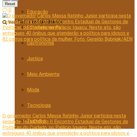
Reset
0
Educação
Ver Todos os Resultados
Entretenimento
Gastronomia
Justiça
Meio Ambiente
Moda
Tecnologia
O governador Carlos Massa Ratinho Junior participa nesta
Trabalho
segunda-feira (24) do II Encontro Estadual de Gestores de
Políticas do Cuidado, no Palácio Iguaçu. Neste ato, são
entregues 40 ônibus que atenderão a política para idosos e