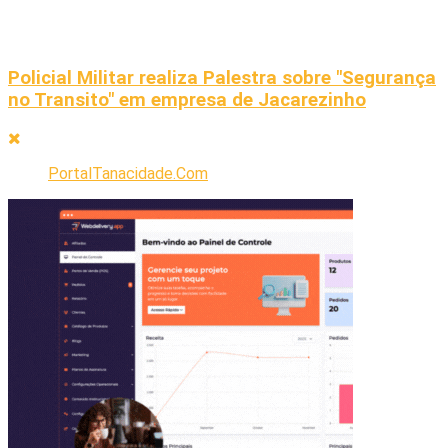
Policial Militar realiza Palestra sobre "Segurança
no Transito" em empresa de Jacarezinho
PortalTanacidade.Com