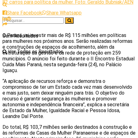
82 carros para política da mulher. Foto: Geraldo Bubniak/AEN
Share Facebook
Share Whatsapp
O Paraná vai investir mais de R$ 115 milhões em políticas
Sem Resultados
para mulheres nos próximos anos. Serão realizadas reformas
e construções de espaços de acolhimento, além da
Ver Todos os Resultados
estruturação da gestão e da rede de proteção em 259
municípios. O anúncio foi feito durante o II Encontro Estadual
Cuida Mais Paraná, nesta segunda-feira (24), no Palácio
Iguaçu.
“A aplicação de recursos reforça e demonstra o
compromisso de ter um Estado cada vez mais desenvolvido
e mais justo, sem deixar ninguém para trás. O objetivo do
recurso é garantir segurança às mulheres e promover
autonomia e independência financeira”, explica a secretária
de Estado da Mulher, Igualdade Racial e Pessoa Idosa,
Leandre Dal Ponte.
Do total, R$ 103,7 milhões serão destinados à construção e
às reformas de Casas da Mulher Paranaense e de espaços de