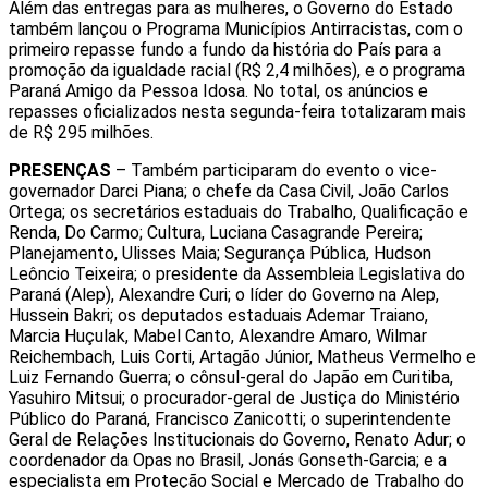
Além das entregas para as mulheres, o Governo do Estado
também lançou o Programa Municípios Antirracistas, com o
primeiro repasse fundo a fundo da história do País para a
promoção da igualdade racial (R$ 2,4 milhões), e o programa
Paraná Amigo da Pessoa Idosa. No total, os anúncios e
repasses oficializados nesta segunda-feira totalizaram mais
de R$ 295 milhões.
PRESENÇAS
–
Também participaram do evento o vice-
governador Darci Piana; o chefe da Casa Civil, João Carlos
Ortega; os secretários estaduais do Trabalho, Qualificação e
Renda, Do Carmo; Cultura, Luciana Casagrande Pereira;
Planejamento, Ulisses Maia; Segurança Pública, Hudson
Leôncio Teixeira; o presidente da Assembleia Legislativa do
Paraná (Alep), Alexandre Curi; o líder do Governo na Alep,
Hussein Bakri; os deputados estaduais Ademar Traiano,
Marcia Huçulak, Mabel Canto, Alexandre Amaro, Wilmar
Reichembach, Luis Corti, Artagão Júnior, Matheus Vermelho e
Luiz Fernando Guerra; o cônsul-geral do Japão em Curitiba,
Yasuhiro Mitsui; o procurador-geral de Justiça do Ministério
Público do Paraná, Francisco Zanicotti; o superintendente
Geral de Relações Institucionais do Governo, Renato Adur; o
coordenador da Opas no Brasil, Jonás Gonseth-Garcia; e a
especialista em Proteção Social e Mercado de Trabalho do