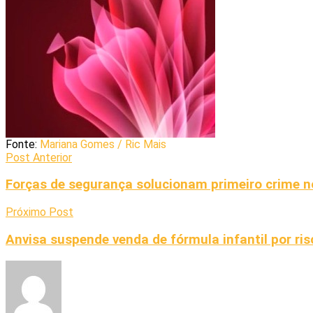
Fonte:
Mariana Gomes / Ric Mais
Post Anterior
Forças de segurança solucionam primeiro crime no
Próximo Post
Anvisa suspende venda de fórmula infantil por ri