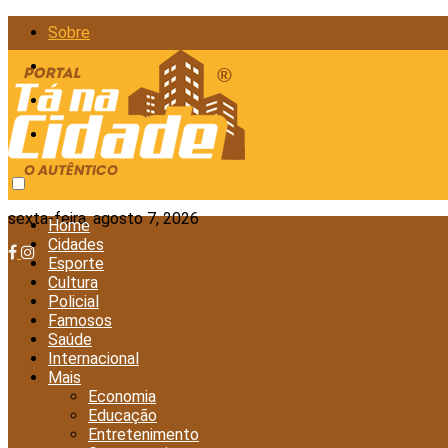
Sobre
Anunciar
Política de Privacidade
Contato
sexta-feira, agosto 7, 2026
Home
Cidades
Esporte
Cultura
Policial
Famosos
Saúde
Internacional
Mais
Economia
Educação
Entretenimento