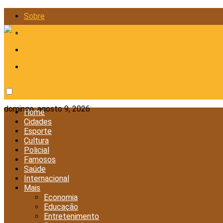
Sobre
Anunciar
Política de Privacidade
Contato
domingo, agosto 9, 2026
Home
Cidades
Esporte
Cultura
Policial
Famosos
Saúde
Internacional
Mais
Economia
Educação
Entretenimento