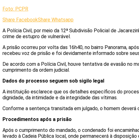
Foto: PCPR
Share Facebook
Share Whatsapp
A Polícia Civil, por meio da 12ª Subdivisão Policial de Jacar
crime de estupro de vulnerável.
A prisão ocorreu por volta das 16h40, no bairro Panorama, apó
recebeu voz de prisão e foi devidamente informado sobre seus 
De acordo com a Polícia Civil, houve tentativa de evasão no m
cumprimento da ordem judicial.
Dados do processo seguem sob sigilo legal
A instituição esclarece que os detalhes específicos do proces
dignidade, da intimidade e da integridade das vítimas.
Conforme a sentença transitada em julgado, o homem deverá cu
Procedimentos após a prisão
Após o cumprimento do mandado, o condenado foi encaminhado p
levado à Cadeia Pública local, onde permanecerá à disposição 