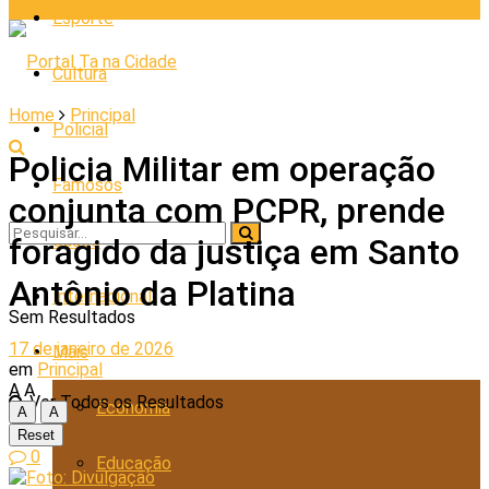
Esporte
Cultura
Home
Principal
Policial
Policia Militar em operação
Famosos
conjunta com PCPR, prende
Saúde
foragido da justiça em Santo
Antônio da Platina
Internacional
Sem Resultados
17 de janeiro de 2026
Mais
em
Principal
A
A
Ver Todos os Resultados
Economia
A
A
Reset
0
Educação