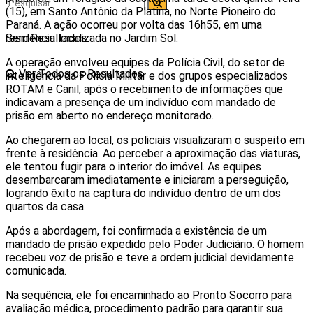
(15), em Santo Antônio da Platina, no Norte Pioneiro do
Paraná. A ação ocorreu por volta das 16h55, em uma
residência localizada no Jardim Sol.
Sem Resultados
A operação envolveu equipes da Polícia Civil, do setor de
Ver Todos os Resultados
inteligência da Polícia Militar e dos grupos especializados
ROTAM e Canil, após o recebimento de informações que
indicavam a presença de um indivíduo com mandado de
prisão em aberto no endereço monitorado.
Ao chegarem ao local, os policiais visualizaram o suspeito em
frente à residência. Ao perceber a aproximação das viaturas,
ele tentou fugir para o interior do imóvel. As equipes
desembarcaram imediatamente e iniciaram a perseguição,
logrando êxito na captura do indivíduo dentro de um dos
quartos da casa.
Após a abordagem, foi confirmada a existência de um
mandado de prisão expedido pelo Poder Judiciário. O homem
recebeu voz de prisão e teve a ordem judicial devidamente
comunicada.
Na sequência, ele foi encaminhado ao Pronto Socorro para
avaliação médica, procedimento padrão para garantir sua