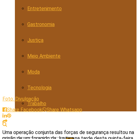
Entretenimento
Gastronomia
Justiça
Meio Ambiente
Moda
Tecnologia
Foto: Divulgação
Trabalho
Share Facebook
Share Whatsapp
Uma operação conjunta das forças de segurança resultou na
prisão de um foragido da Justiça na tarde desta quinta-feira