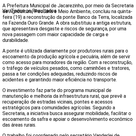
A Prefeitura Municipal de Jacarezinho, por meio da Secretaria
Ver Todos os Resultados
de Agricultura, Pecuária e Meio Ambiente, concluiu na quinta-
feira (19) a reconstrução da ponte Banco da Terra, localizada
na Fazenda Ouro Grande. A obra substituiu a antiga estrutura,
que apresentava desgaste e riscos de segurança, por uma
nova passagem com maior capacidade de carga e
durabilidade.
A ponte é utilizada diariamente por produtores rurais para o
escoamento da produção agrícola e pecuária, além de servir
como acesso para moradores da região. Com a reconstrução,
o tráfego de veículos pesados, como caminhões e tratores,
passa a ter condições adequadas, reduzindo riscos de
acidentes e garantindo maior eficiência no transporte.
O investimento faz parte do programa municipal de
manutenção e melhoria da infraestrutura rural, que prevê a
recuperação de estradas vicinais, pontes e acessos
estratégicos para comunidades agrícolas. Segundo a
Secretaria, a iniciativa busca assegurar mobilidade, facilitar o
escoamento da safra e apoiar o desenvolvimento econômico
das áreas rurais.
O trabalho foi coordenado pelo secretário Vanderlei de