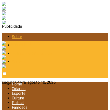
Publicidade
Sobre
Anunciar
Política de Privacidade
Contato
segunda-feira, agosto 10, 2026
Home
Cidades
Esporte
Cultura
Policial
Famosos