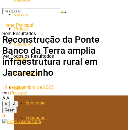
Cultura
Home
Principal
Policial
Sem Resultados
Reconstrução da Ponte
Famosos
Banco da Terra amplia
Ver Todos os Resultados
Saúde
infraestrutura rural em
Jacarezinho
Internacional
19 de dezembro de 2025
Mais
em
Principal
A
A
Economia
A
A
Reset
0
Educação