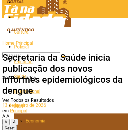
Cidades
Esporte
Cultura
Home
Principal
Policial
Secretaria da Saúde inicia
Famosos
publicação dos novos
Saúde
informes epidemiológicos da
Sem Resultados
dengue
Internacional
Ver Todos os Resultados
13 de janeiro de 2026
Mais
em
Principal
A
A
Economia
A
A
Reset