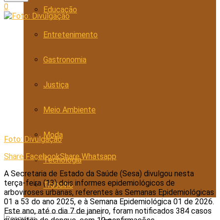
0
Educação
Entretenimento
Gastronomia
Justiça
Meio Ambiente
Moda
Foto: Divulgação
Share Facebook
Share Whatsapp
Tecnologia
A Secretaria de Estado da Saúde (Sesa) divulgou nesta
terça-feira (13) dois informes epidemiológicos de
Trabalho
arboviroses urbanas, referentes às Semanas Epidemiológicas
01 a 53 do ano 2025, e à Semana Epidemiológica 01 de 2026.
Este ano, até o dia 7 de janeiro, foram notificados 384 casos