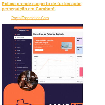
Polícia prende suspeito de furtos após
perseguição em Cambará
PortalTanacidade.Com