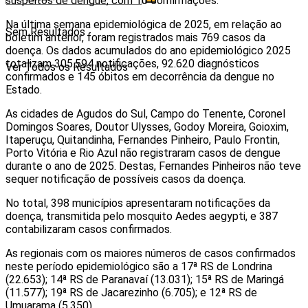
suspeitos de dengue, com 10 confirmações.
Na última semana epidemiológica de 2025, em relação ao
Sem Resultados
boletim anterior, foram registrados mais 769 casos da
doença. Os dados acumulados do ano epidemiológico 2025
totalizam 305.594 notificações, 92.620 diagnósticos
Ver Todos os Resultados
confirmados e 145 óbitos em decorrência da dengue no
Estado.
As cidades de Agudos do Sul, Campo do Tenente, Coronel
Domingos Soares, Doutor Ulysses, Godoy Moreira, Goioxim,
Itaperuçu, Quitandinha, Fernandes Pinheiro, Paulo Frontin,
Porto Vitória e Rio Azul não registraram casos de dengue
durante o ano de 2025. Destas, Fernandes Pinheiros não teve
sequer notificação de possíveis casos da doença.
No total, 398 municípios apresentaram notificações da
doença, transmitida pelo mosquito Aedes aegypti, e 387
contabilizaram casos confirmados.
As regionais com os maiores números de casos confirmados
neste período epidemiológico são a 17ª RS de Londrina
(22.653); 14ª RS de Paranavaí (13.031); 15ª RS de Maringá
(11.577); 19ª RS de Jacarezinho (6.705); e 12ª RS de
Umuarama (5.350).