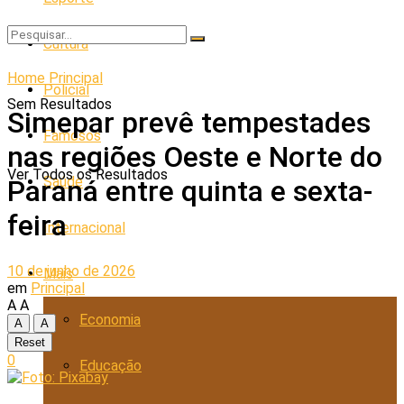
Cultura
Home
Principal
Policial
Sem Resultados
Simepar prevê tempestades
Famosos
nas regiões Oeste e Norte do
Ver Todos os Resultados
Saúde
Paraná entre quinta e sexta-
feira
Internacional
10 de junho de 2026
Mais
em
Principal
A
A
Economia
A
A
Reset
0
Educação