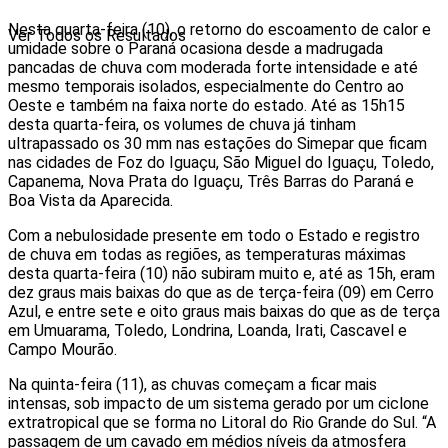
Nesta quarta-feira (10), o retorno do escoamento de calor e
Ver Todos os Resultados
umidade sobre o Paraná ocasiona desde a madrugada
pancadas de chuva com moderada forte intensidade e até
mesmo temporais isolados, especialmente do Centro ao
Oeste e também na faixa norte do estado. Até as 15h15
desta quarta-feira, os volumes de chuva já tinham
ultrapassado os 30 mm nas estações do Simepar que ficam
nas cidades de Foz do Iguaçu, São Miguel do Iguaçu, Toledo,
Capanema, Nova Prata do Iguaçu, Três Barras do Paraná e
Boa Vista da Aparecida.
Com a nebulosidade presente em todo o Estado e registro
de chuva em todas as regiões, as temperaturas máximas
desta quarta-feira (10) não subiram muito e, até as 15h, eram
dez graus mais baixas do que as de terça-feira (09) em Cerro
Azul, e entre sete e oito graus mais baixas do que as de terça
em Umuarama, Toledo, Londrina, Loanda, Irati, Cascavel e
Campo Mourão.
Na quinta-feira (11), as chuvas começam a ficar mais
intensas, sob impacto de um sistema gerado por um ciclone
extratropical que se forma no Litoral do Rio Grande do Sul. “A
passagem de um cavado em médios níveis da atmosfera