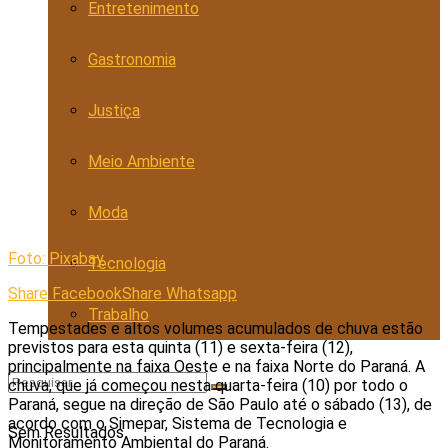
Entretenimento
Gastronomia
Justiça
Meio Ambiente
Moda
Foto: Pixabay
Tecnologia
Share Facebook
Share Whatsapp
Trabalho
Tempestades e altos volumes acumulados de chuva estão
previstos para esta quinta (11) e sexta-feira (12),
principalmente na faixa Oeste e na faixa Norte do Paraná. A
chuva, que já começou nesta quarta-feira (10) por todo o
Paraná, segue na direção de São Paulo até o sábado (13), de
acordo com o Simepar, Sistema de Tecnologia e
Sem Resultados
Monitoramento Ambiental do Paraná.