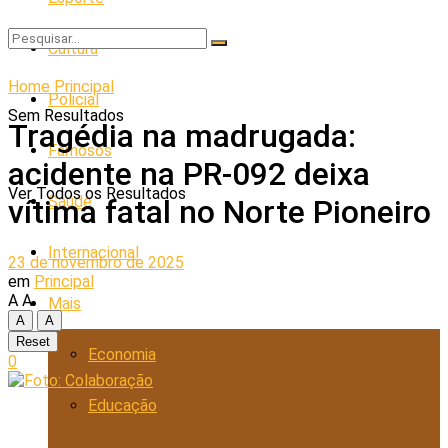
Cultura
Home
Principal
Policial
Sem Resultados
Tragédia na madrugada:
Famosos
acidente na PR-092 deixa
Ver Todos os Resultados
Saúde
vítima fatal no Norte Pioneiro
Internacional
23 de novembro de 2025
em
Principal
A
A
Mais
A
A
Reset
Economia
0
Educação