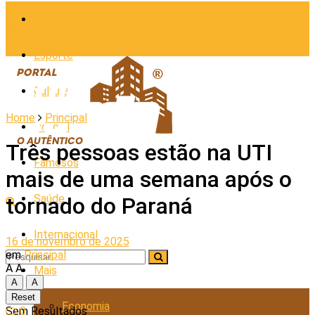
Cidades
Esporte
Cultura
Home
Principal
Policial
Três pessoas estão na UTI
Famosos
mais de uma semana após o
Saúde
tornado do Paraná
Internacional
16 de novembro de 2025
em
Principal
A
A
Mais
A
A
Reset
Economia
0
Sem Resultados