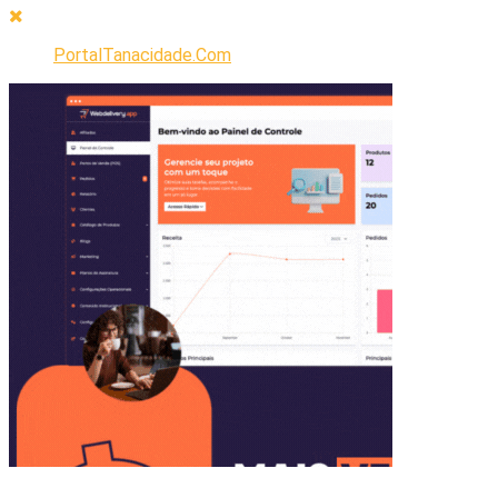
PortalTanacidade.Com