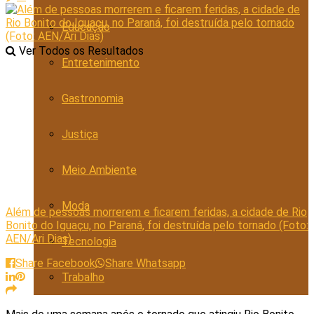
Educação
Ver Todos os Resultados
Entretenimento
Gastronomia
Justiça
Meio Ambiente
Moda
Além de pessoas morrerem e ficarem feridas, a cidade de Rio
Bonito do Iguaçu, no Paraná, foi destruída pelo tornado (Foto:
AEN/Ari Dias)
Tecnologia
Share Facebook
Share Whatsapp
Trabalho