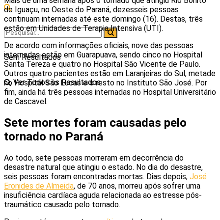
Mais de uma semana após o tornado que atingiu Rio Bonito
do Iguaçu, no Oeste do Paraná, dezesseis pessoas
continuam internadas até este domingo (16). Destas, três
estão em Unidades de Terapia Intensiva (UTI).
De acordo com informações oficiais, nove das pessoas
internadas estão em Guarapuava, sendo cinco no Hospital
Sem Resultados
Santa Tereza e quatro no Hospital São Vicente de Paulo.
Outros quatro pacientes estão em Laranjeiras do Sul, metade
Ver Todos os Resultados
no Hospital São Lucas e o resto no Instituto São José. Por
fim, ainda há três pessoas internadas no Hospital Universitário
de Cascavel.
Sete mortes foram causadas pelo
tornado no Paraná
Ao todo, sete pessoas morreram em decorrência do
desastre natural que atingiu o estado. No dia do desastre,
seis pessoas foram encontradas mortas. Dias depois,
José
Eronides de Almeida
, de 70 anos, morreu após sofrer uma
insuficiência cardíaca aguda relacionada ao estresse pós-
traumático causado pelo tornado.