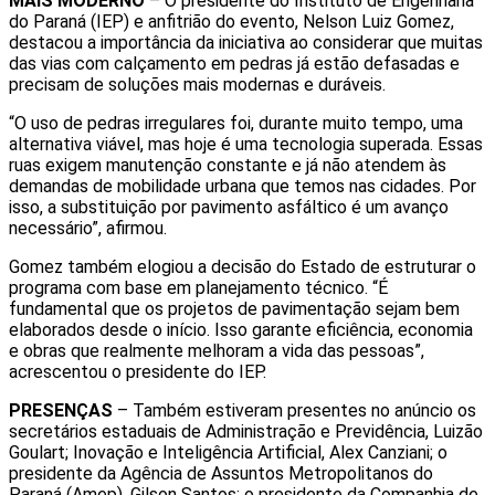
MAIS MODERNO
– O presidente do Instituto de Engenharia
do Paraná (IEP) e anfitrião do evento, Nelson Luiz Gomez,
destacou a importância da iniciativa ao considerar que muitas
das vias com calçamento em pedras já estão defasadas e
precisam de soluções mais modernas e duráveis.
“O uso de pedras irregulares foi, durante muito tempo, uma
alternativa viável, mas hoje é uma tecnologia superada. Essas
ruas exigem manutenção constante e já não atendem às
demandas de mobilidade urbana que temos nas cidades. Por
isso, a substituição por pavimento asfáltico é um avanço
necessário”, afirmou.
Gomez também elogiou a decisão do Estado de estruturar o
programa com base em planejamento técnico. “É
fundamental que os projetos de pavimentação sejam bem
elaborados desde o início. Isso garante eficiência, economia
e obras que realmente melhoram a vida das pessoas”,
acrescentou o presidente do IEP.
PRESENÇAS
– Também estiveram presentes no anúncio os
secretários estaduais de Administração e Previdência, Luizão
Goulart; Inovação e Inteligência Artificial, Alex Canziani; o
presidente da Agência de Assuntos Metropolitanos do
Paraná (Amep), Gilson Santos; o presidente da Companhia de