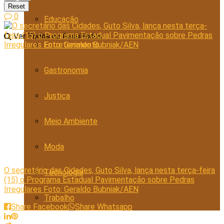
Reset
0
Educação
Ver Todos os Resultados
Entretenimento
Gastronomia
Justiça
Meio Ambiente
Moda
O secretário das Cidades, Guto Silva, lança nesta terça-feira
Tecnologia
(15) o Programa Estadual Pavimentação sobre Pedras
Irregulares Foto: Geraldo Bubniak/AEN
Trabalho
Share Facebook
Share Whatsapp