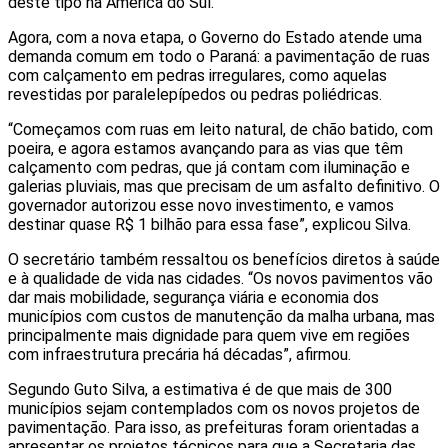
deste tipo na América do Sul.
Agora, com a nova etapa, o Governo do Estado atende uma
demanda comum em todo o Paraná: a pavimentação de ruas
com calçamento em pedras irregulares, como aquelas
revestidas por paralelepípedos ou pedras poliédricas.
“Começamos com ruas em leito natural, de chão batido, com
poeira, e agora estamos avançando para as vias que têm
calçamento com pedras, que já contam com iluminação e
galerias pluviais, mas que precisam de um asfalto definitivo. O
governador autorizou esse novo investimento, e vamos
destinar quase R$ 1 bilhão para essa fase”, explicou Silva.
O secretário também ressaltou os benefícios diretos à saúde
e à qualidade de vida nas cidades. “Os novos pavimentos vão
dar mais mobilidade, segurança viária e economia dos
municípios com custos de manutenção da malha urbana, mas
principalmente mais dignidade para quem vive em regiões
com infraestrutura precária há décadas”, afirmou.
Segundo Guto Silva, a estimativa é de que mais de 300
municípios sejam contemplados com os novos projetos de
pavimentação. Para isso, as prefeituras foram orientadas a
apresentar os projetos técnicos para que a Secretaria das