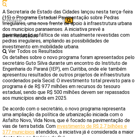
A Secretaria de Estado das Cidades lançou nesta terça-feira
(15) o Programa Estadual Pavimentação sobre Pedras
Irregulares, uma nova frente de apoio à infraestrutura urbana
dos municípios paranaenses. A iniciativa prevê a
pavimentação asfáltica de vias atualmente revestidas com
Sem Resultados
pedras irregulares, ampliando as possibilidades de
investimento em mobilidade urbana.
Ver Todos os Resultados
Os detalhes sobre o novo programa foram apresentados pelo
secretário Guto Silva durante um encontro do Instituto de
Engenharia do Paraná (IEP), em Curitiba, onde ele também
apresentou resultados de outros projetos de infraestrutura
coordenados pela Secid. O investimento total previsto para o
programa é de R$ 977 milhões em recursos do tesouro
estadual, sendo que R$ 500 milhões devem ser repassados
aos municípios ainda em 2025.
De acordo com o secretário, o novo programa representa
uma ampliação da política de urbanização iniciada com o
Asfalto Novo, Vida Nova, que é focado na pavimentação de
vias de terra batida. Com
investimento de R$ 2,7 bilhões e
377 municípios
atendidos, a iniciativa já é considerada a maior