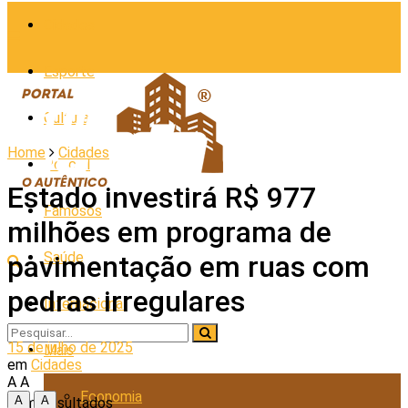
Cidades
Esporte
Cultura
Home
Cidades
Policial
Estado investirá R$ 977
Famosos
milhões em programa de
Saúde
pavimentação em ruas com
pedras irregulares
Internacional
15 de julho de 2025
Mais
em
Cidades
A
A
Economia
A
A
Sem Resultados