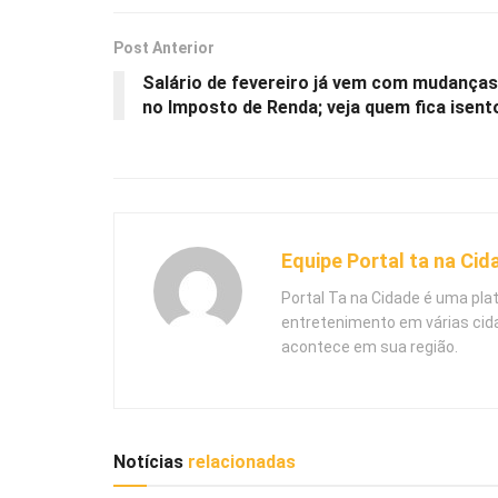
Post Anterior
Salário de fevereiro já vem com mudanças
no Imposto de Renda; veja quem fica isent
Equipe Portal ta na Cid
Portal Ta na Cidade é uma pla
entretenimento em várias cid
acontece em sua região.
Notícias
relacionadas