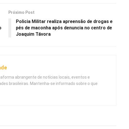
Próximo Post
Policia Militar realiza apreensão de drogas e
o
pés de maconha após denuncia no centro de
Joaquim Távora
ade
taforma abrangente de notícias locais, eventos e
ades brasileiras. Mantenha-se informado sobre o que