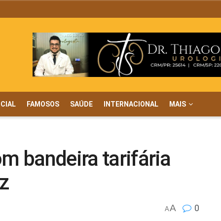
ICIAL
FAMOSOS
SAÚDE
INTERNACIONAL
MAIS
m bandeira tarifária
uz
A
0
A